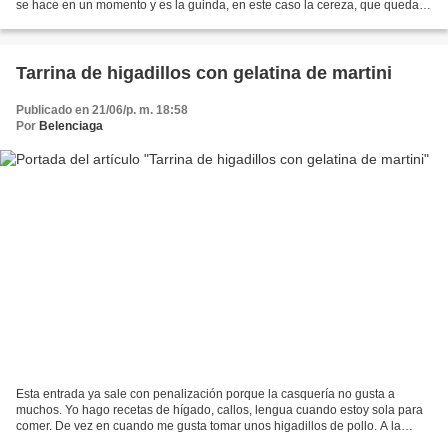
se hace en un momento y es la guinda, en este caso la cereza, que queda
de lujo en cualquier comida: Una tortilla...
Tarrina de higadillos con gelatina de martini
Publicado en 21/06/p. m. 18:58
Por
Belenciaga
Esta entrada ya sale con penalización porque la casquería no gusta a
muchos. Yo hago recetas de hígado, callos, lengua cuando estoy sola para
comer. De vez en cuando me gusta tomar unos higadillos de pollo. A la
plancha con un chorrito de jerez ya me...