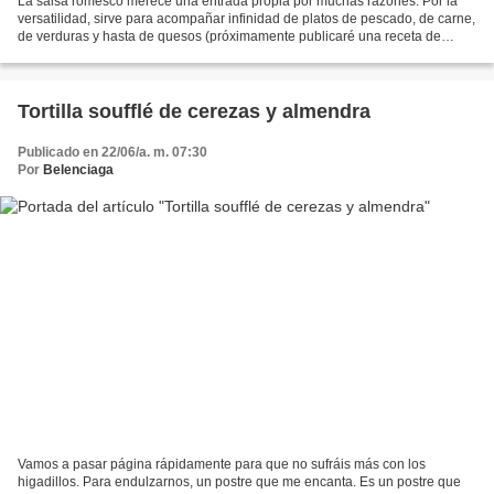
La salsa romesco merece una entrada propia por muchas razones. Por la
versatilidad, sirve para acompañar infinidad de platos de pescado, de carne,
de verduras y hasta de quesos (próximamente publicaré una receta de
burrata con romesco). Porque es una...
Tortilla soufflé de cerezas y almendra
Publicado en 22/06/a. m. 07:30
Por
Belenciaga
Vamos a pasar página rápidamente para que no sufráis más con los
higadillos. Para endulzarnos, un postre que me encanta. Es un postre que