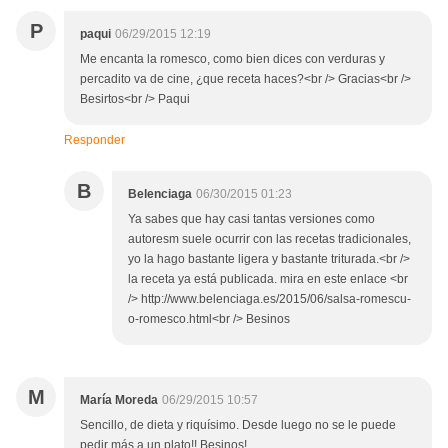
P
paqui
06/29/2015 12:19
Me encanta la romesco, como bien dices con verduras y
percadito va de cine, ¿que receta haces?<br /> Gracias<br />
Besirtos<br /> Paqui
Responder
B
Belenciaga
06/30/2015 01:23
Ya sabes que hay casi tantas versiones como
autoresm suele ocurrir con las recetas tradicionales,
yo la hago bastante ligera y bastante triturada.<br />
la receta ya está publicada. mira en este enlace <br
/> http://www.belenciaga.es/2015/06/salsa-romescu-
o-romesco.html<br /> Besinos
M
María Moreda
06/29/2015 10:57
Sencillo, de dieta y riquísimo. Desde luego no se le puede
pedir más a un plato!! Besinos!