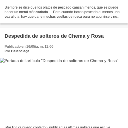
Siempre se dice que los platos de pescado cansan menos, que se puede
hacer un menú más variado…. Pero cuando tomas pescado al menos una
vez al día, hay que darle muchas vueltas de rosca para no aburrirse y no
tener la sensación de que en cualquier momento...
Despedida de solteros de Chema y Rosa
Publicado en 16/05/a. m. 11:00
Por
Belenciaga
¡Por fin! Ya puedo contarlo y publicar las últimas galletas que estuve