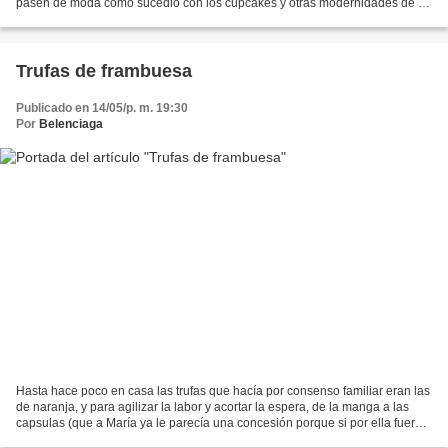
pasen de moda como sucedió con los cupcakes y otras modernidades de lo
que se ha dado en llamar repostería creativa....
Trufas de frambuesa
Publicado en 14/05/p. m. 19:30
Por
Belenciaga
Hasta hace poco en casa las trufas que hacía por consenso familiar eran las
de naranja, y para agilizar la labor y acortar la espera, de la manga a las
capsulas (que a María ya le parecía una concesión porque si por ella fuera
se tomarían a cucharadas...