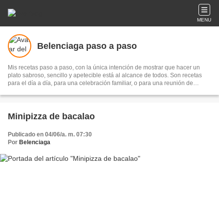
MENU
Belenciaga paso a paso
Mis recetas paso a paso, con la única intención de mostrar que hacer un
plato sabroso, sencillo y apetecible está al alcance de todos. Son recetas
para el día a día, para una celebración familiar, o para una reunión de
amigos...Los únicos ingredientes imprescindibles son el disfrute y el
entusiasmo para hacerlas y el placer de compartirlas.
Minipizza de bacalao
Publicado en 04/06/a. m. 07:30
Por
Belenciaga