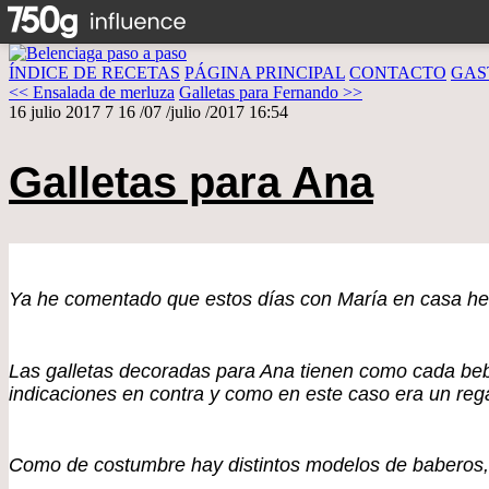
ÍNDICE DE RECETAS
PÁGINA PRINCIPAL
CONTACTO
GAS
<< Ensalada de merluza
Galletas para Fernando >>
16 julio 2017
7
16
/
07
/
julio
/
2017
16:54
Galletas para Ana
Ya he comentado que estos días con María en casa hem
Las galletas decoradas para Ana tienen como cada bebé
indicaciones en contra y como en este caso era un reg
Como de costumbre hay distintos modelos de baberos,