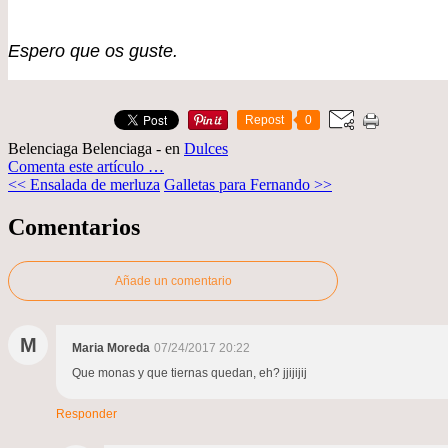
Espero que os guste.
Repost
0
Belenciaga Belenciaga
-
en
Dulces
Comenta este artículo
…
<< Ensalada de merluza
Galletas para Fernando >>
Comentarios
Añade un comentario
M
Maria Moreda
07/24/2017 20:22
Que monas y que tiernas quedan, eh? jjijijij
Responder