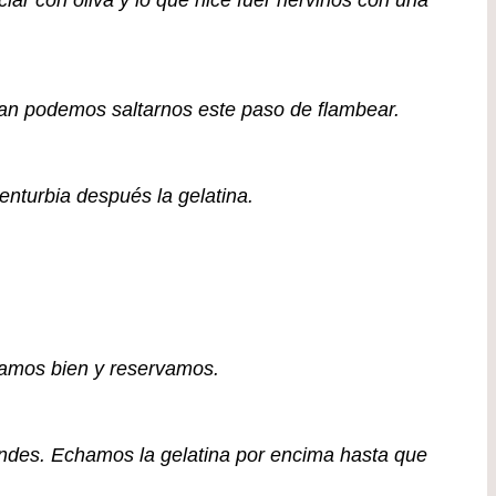
lar con oliva y lo que hice fuer hervirlos con una
itan podemos saltarnos este paso de flambear.
enturbia después la gelatina.
lamos bien y reservamos.
andes. Echamos la gelatina por encima hasta que