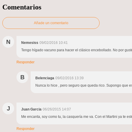
Comentarios
Añade un comentario
N
Nemesiss
09/02/2016 10:41
Tengo hígado vacuno para hacer el clásico encebollado. No por gusto
Responder
B
Belenciaga
09/02/2016 13:39
Nunca lo hice , pero seguro que queda rico. Supongo que es e
J
Juan Garcia
06/26/2015 14:07
Me encanta, soy como tu, la casquería me va. Con el Martini ya te e
Responder