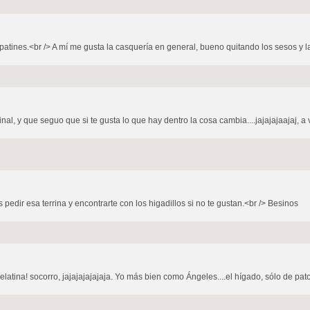
patines.<br /> A mí me gusta la casquería en general, bueno quitando los sesos y las
nal, y que seguo que si te gusta lo que hay dentro la cosa cambia....jajajajaajaj, 
 es pedir esa terrina y encontrarte con los higadillos si no te gustan.<br /> Besinos
atina! socorro, jajajajajajaja. Yo más bien como Ángeles....el hígado, sólo de pato,