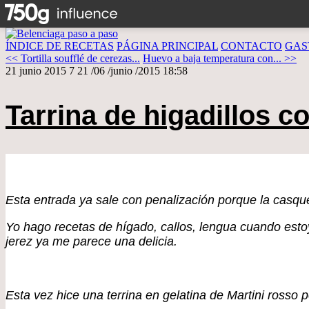
ÍNDICE DE RECETAS
PÁGINA PRINCIPAL
CONTACTO
GAS
<< Tortilla soufflé de cerezas...
Huevo a baja temperatura con... >>
21 junio 2015
7
21
/
06
/
junio
/
2015
18:58
Tarrina de higadillos c
Esta entrada ya sale con penalización porque la casqu
Yo hago recetas de hígado, callos, lengua cuando esto
jerez ya me parece una delicia.
Esta vez hice una terrina en gelatina de Martini rosso 