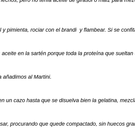
 hechos, pero no tenía aceite de girasol o maíz para mezc
 y pimienta, rociar con el brandi y flambear. Si se conf
aceite en la sartén porque toda la proteína que sueltan 
la añadimos al Martini.
 un cazo hasta que se disuelva bien la gelatina, mezc
 usar, procurando que quede compactado, sin huecos gr