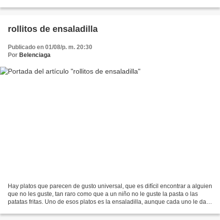
los demás clientes. Es una idea atractiva...
rollitos de ensaladilla
Publicado en 01/08/p. m. 20:30
Por
Belenciaga
Hay platos que parecen de gusto universal, que es difícil encontrar a alguien
que no les guste, tan raro como que a un niño no le guste la pasta o las
patatas fritas. Uno de esos platos es la ensaladilla, aunque cada uno le da
su toque personal… con o...