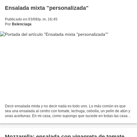
Ensalada mixta "personalizada"
Publicado en 03/08/p. m. 16:45
Por
Belenciaga
Decir ensalada mixta y no decir nada es todo uno. Lo más común es que
sea una ensalada al centro con tomate, lechuga, cebolla, un pelín de atún y
unas aceitunas. En mi casa, como supongo que sucede en todas las casas,
cada uno tiene gustos diferentes,...
Mozzarella: ensalada con vinagreta de tomate.