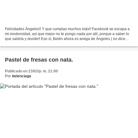
Felicidades Ángeles!! Y que cumplas muchos más!! Facebook se escapa a
mi modernidad, así que mejor no te pongo nada por allí, porque a saber lo
que saldría y donde!! Eso sí, Belén ahora es amiga de Ángeles ( no dice
algo así?) y que sea con efecto retroactivo...
Pastel de fresas con nata.
Publicado en 23/02/p. m. 21:00
Por
belenciaga