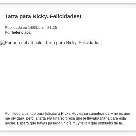
paso elegimos con qué rellenarlos. Los profiteroles,...
Tarta para Ricky. Felicidades!
Publicado en 14/09/p. m. 21:25
Por
belenciaga
Aún llego a tiempo para felicitar a Ricky. Hoy es su cumpleaños, y no es que
me olvidara, pero la tarta era una sorpresa que le llevaba María para esta
noche. Espero que hayas pasado un día muy feliz y que disfrutéis de la
cena.Felicidades!!! Hice una...