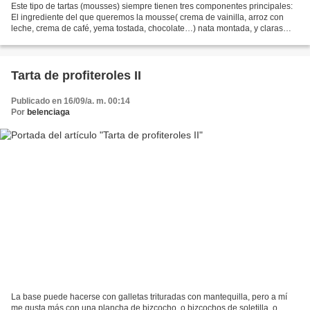
Este tipo de tartas (mousses) siempre tienen tres componentes principales:
El ingrediente del que queremos la mousse( crema de vainilla, arroz con
leche, crema de café, yema tostada, chocolate…) nata montada, y claras
montadas. Para montar las mousses...
Tarta de profiteroles II
Publicado en 16/09/a. m. 00:14
Por
belenciaga
La base puede hacerse con galletas trituradas con mantequilla, pero a mí
me gusta más con una plancha de bizcocho, o bizcochos de soletilla, o