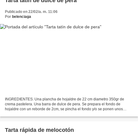
Tarta tatín de dulce de pera
Publicado en 22/02/a. m. 11:06
Por
belenciaga
INGREDIENTES: Una plancha de hojaldre de 22 cm diametro 350gr de
crema pastelera. Una barra de dulce de pera. Se prepara el fondo de
hojaldre con un reborde de 2cm, se pincha el fondo y/o se ponen unos
garbanzos para que no suba . Se pinta el reborde...
Tarta rápida de melocotón