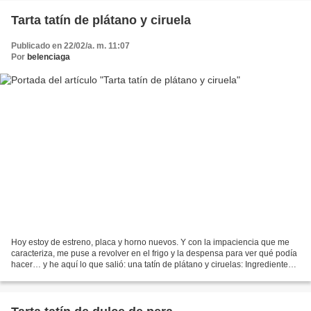
Tarta tatín de plátano y ciruela
Publicado en 22/02/a. m. 11:07
Por
belenciaga
Hoy estoy de estreno, placa y horno nuevos. Y con la impaciencia que me
caracteriza, me puse a revolver en el frigo y la despensa para ver qué podía
hacer… y he aquí lo que salió: una tatín de plátano y ciruelas: Ingredientes:
hojaldre, plátanos, ciruelas...