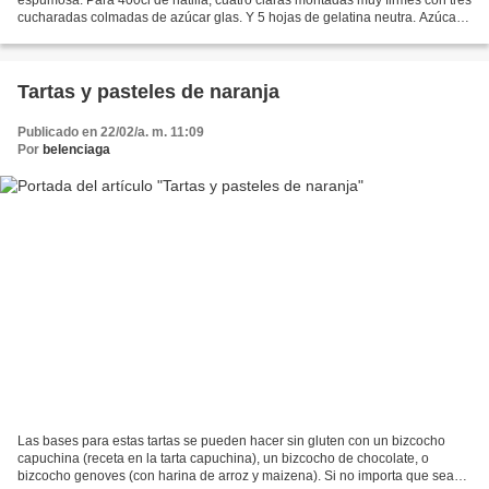
cucharadas colmadas de azúcar glas. Y 5 hojas de gelatina neutra. Azúcar
para quemar. Se aparta unas cucharadas...
Tartas y pasteles de naranja
Publicado en 22/02/a. m. 11:09
Por
belenciaga
Las bases para estas tartas se pueden hacer sin gluten con un bizcocho
capuchina (receta en la tarta capuchina), un bizcocho de chocolate, o
bizcocho genoves (con harina de arroz y maizena). Si no importa que sea