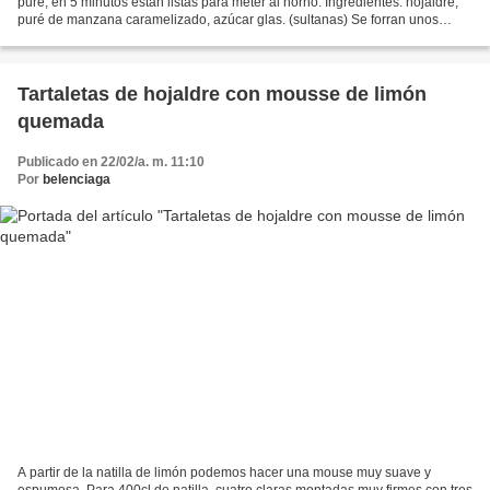
puré, en 5 minutos están listas para meter al horno. Ingredientes: hojaldre,
puré de manzana caramelizado, azúcar glas. (sultanas) Se forran unos
moldes de tartaleta con hojaldre,...
Tartaletas de hojaldre con mousse de limón
quemada
Publicado en 22/02/a. m. 11:10
Por
belenciaga
A partir de la natilla de limón podemos hacer una mouse muy suave y
espumosa. Para 400cl de natilla, cuatro claras montadas muy firmes con tres