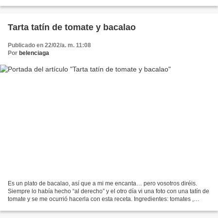
con gluten las bases se hacen con los...
Tarta tatín de tomate y bacalao
Publicado en 22/02/a. m. 11:08
Por
belenciaga
Es un plato de bacalao, así que a mi me encanta… pero vosotros diréis.
Siempre lo había hecho “al derecho” y el otro día vi una foto con una tatín de
tomate y se me ocurrió hacerla con esta receta. Ingredientes: tomates ,
bacalao, ajo, aceite perejil,una...