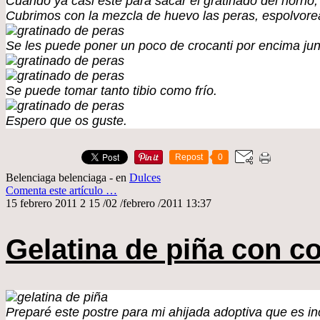
Cuando ya casi esté para sacar el gratinado del horn
Cubrimos con la mezcla de huevo las peras, espolvore
Se les puede poner un poco de crocanti por encima jun
Se puede tomar tanto tibio como frío.
Espero que os guste.
Repost
0
Belenciaga belenciaga
-
en
Dulces
Comenta este artículo
…
15 febrero 2011
2
15
/
02
/
febrero
/
2011
13:37
Gelatina de piña con c
Preparé este postre para mi ahijada adoptiva que es inc