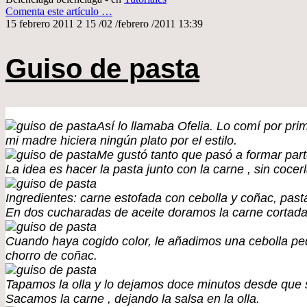
Comenta este artículo
…
15 febrero 2011
2
15
/
02
/
febrero
/
2011
13:39
Guiso de pasta
Así lo llamaba Ofelia. Lo comí por pr
mi madre hiciera ningún plato por el estilo.
Me gustó tanto que pasó a formar part
La idea es hacer la pasta junto con la carne , sin coc
Ingredientes: carne estofada con cebolla y coñac, past
En dos cucharadas de aceite doramos la carne cortad
Cuando haya cogido color, le añadimos una cebolla p
chorro de coñac.
Tapamos la olla y lo dejamos doce minutos desde que sal
Sacamos la carne , dejando la salsa en la olla.