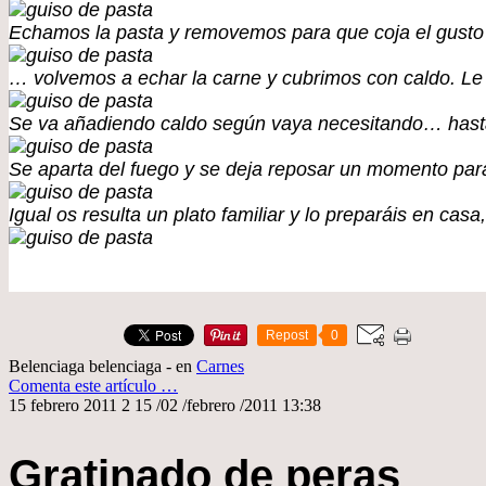
Echamos la pasta y removemos para que coja el gusto 
… volvemos a echar la carne y cubrimos con caldo. L
Se va añadiendo caldo según vaya necesitando… hasta
Se aparta del fuego y se deja reposar un momento para
Igual os resulta un plato familiar y lo preparáis en ca
Repost
0
Belenciaga belenciaga
-
en
Carnes
Comenta este artículo
…
15 febrero 2011
2
15
/
02
/
febrero
/
2011
13:38
Gratinado de peras