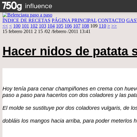
ÍNDICE DE RECETAS
PÁGINA PRINCIPAL
CONTACTO
GAS
120
<<
<
100
101
102
103
104
105
106
107
108
109
110
>
>>
15 febrero 2011
2
15
/
02
/
febrero
/
2011
13:41
Hacer nidos de patata 
Hoy tenía para cenar champiñones en crema con huevo
paso a paso para hacerlos con dos coladores y las pata
El molde se sustituye por dos coladores vulgaris, de lo
dobláis los mangos hacia arriba, para poder meterlos ha