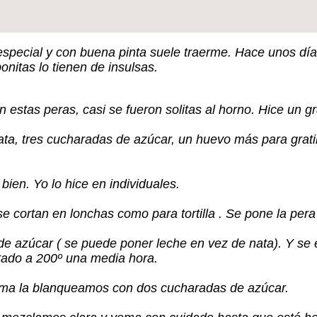
especial y con buena pinta suele traerme. Hace unos dí
nitas lo tienen de insulsas.
n estas peras, casi se fueron solitas al horno. Hice un 
ata, tres cucharadas de azúcar, un huevo más para grati
ien. Yo lo hice en individuales.
se cortan en lonchas como para tortilla . Se pone la per
 de azúcar ( se puede poner leche en vez de nata). Y se
tado a 200º una media hora.
yema la blanqueamos con dos cucharadas de azúcar.