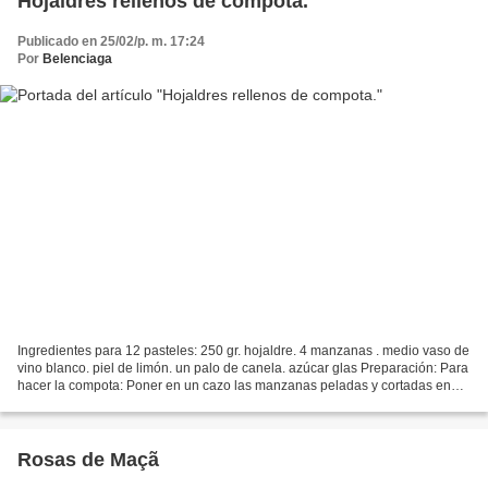
Hojaldres rellenos de compota.
Publicado en 25/02/p. m. 17:24
Por
Belenciaga
Ingredientes para 12 pasteles: 250 gr. hojaldre. 4 manzanas . medio vaso de
vino blanco. piel de limón. un palo de canela. azúcar glas Preparación: Para
hacer la compota: Poner en un cazo las manzanas peladas y cortadas en
gajos, el azúcar, la piel de...
Rosas de Maçã