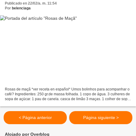
Publicado en 22/02/a. m. 11:54
Por
belenciaga
Rosas de maçã *ver receta en español* Umos bolinhos para acompanhar o
café? Ingredientes: 250 gr.de massa folhada. 1 copo de água. 3 culheres de
sopa de açúcar. 1 pau de canela. casca de limão 3 maças. 1 colher de sopa
de geléia de maça para pincelar....
< Página anterior
Página siguiente >
Alojado por Overblog