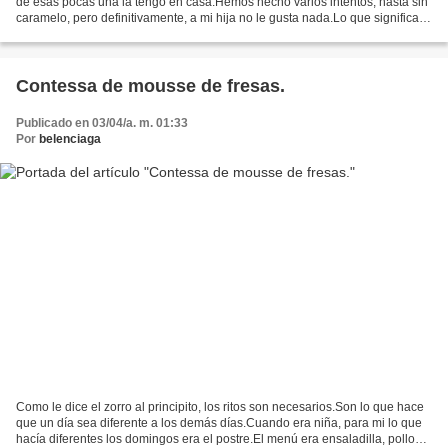
de esas pocas una la tengo en casa.Hemos hecho varios intentos, hasta sin
caramelo, pero definitivamente, a mi hija no le gusta nada.Lo que significa
que me toca todo para mi, o...
Contessa de mousse de fresas.
Publicado en 03/04/a. m. 01:33
Por
belenciaga
Como le dice el zorro al principito, los ritos son necesarios.Son lo que hace
que un día sea diferente a los demás días.Cuando era niña, para mi lo que
hacía diferentes los domingos era el postre.El menú era ensaladilla, pollo