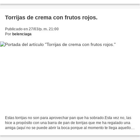
pasta, ensaladas... aunque en ocasiones...
Torrijas de crema con frutos rojos.
Publicado en 27/03/p. m. 21:00
Por
belenciaga
Estas torrijas no son para aprovechar pan que ha sobrado.Esta vez no, las
hice a propósito con una barra de pan de torrijas que me ha regalado una
amiga (aquí no se puede abrir la boca porque al momento te llega aquello
por lo que preguntabas. Gracias,...