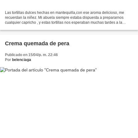
Las tortillas dulces hechas en mantequilla,con ese aroma delicioso, me
recuerdan la niñez. Mi abuela siempre estaba dispuesta a prepararnos
cualquier capricho , y estas tortillas nos esperaban muchas tardes a la
vuelta del cole.Simples o rellenas nos...
Crema quemada de pera
Publicado en 15/04/p. m. 22:46
Por
belenciaga