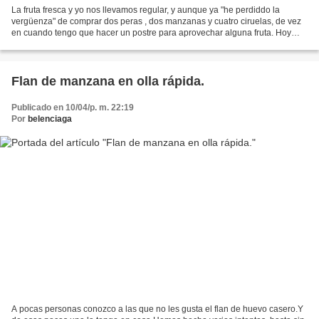
La fruta fresca y yo nos llevamos regular, y aunque ya "he perdiddo la
vergüenza" de comprar dos peras , dos manzanas y cuatro ciruelas, de vez
en cuando tengo que hacer un postre para aprovechar alguna fruta. Hoy
hice una crema de pera muy rica,así maté...
Flan de manzana en olla rápida.
Publicado en 10/04/p. m. 22:19
Por
belenciaga
A pocas personas conozco a las que no les gusta el flan de huevo casero.Y