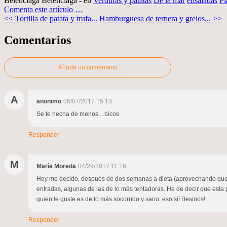
Belenciaga Belenciaga
-
en
Verduras y patatas
De la mar
ensaladas
Pl
Comenta este artículo
…
<< Tortilla de patata y trufa...
Hamburguesa de ternera y grelos... >>
Comentarios
Añade un comentario
A
anonimo
06/07/2017 15:13
Se te hecha de menos....bicos
Responder
M
María Moreda
04/29/2017 11:16
Hoy me decido, después de dos semanas a dieta (aprovechando que ya
entradas, algunas de las de lo más tentadoras. He de decir que esta
quien le guste es de lo más socorrido y sano, eso sí! Besinos!
Responder