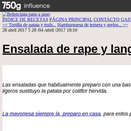
ÍNDICE DE RECETAS
PÁGINA PRINCIPAL
CONTACTO
GAS
<< Tortilla de patata y trufa...
Hamburguesa de ternera y grelos... >>
28 abril 2017
5
28
/
04
/
abril
/
2017
18:10
Ensalada de rape y lang
Las ensaladas que habitualmente preparo con una base
ligeros sustituyo la patata por coliflor hervida.
La mayonesa siempre la preparo en casa
, para estos