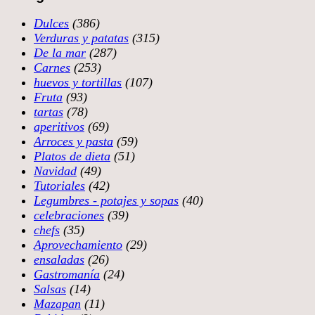
Dulces
(386)
Verduras y patatas
(315)
De la mar
(287)
Carnes
(253)
huevos y tortillas
(107)
Fruta
(93)
tartas
(78)
aperitivos
(69)
Arroces y pasta
(59)
Platos de dieta
(51)
Navidad
(49)
Tutoriales
(42)
Legumbres - potajes y sopas
(40)
celebraciones
(39)
chefs
(35)
Aprovechamiento
(29)
ensaladas
(26)
Gastromanía
(24)
Salsas
(14)
Mazapan
(11)