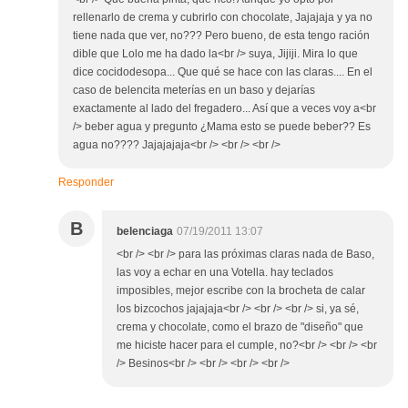
rellenarlo de crema y cubrirlo con chocolate, Jajajaja y ya no
tiene nada que ver, no??? Pero bueno, de esta tengo ración
dible que Lolo me ha dado la<br /> suya, Jijiji. Mira lo que
dice cocidodesopa... Que qué se hace con las claras.... En el
caso de belencita meterías en un baso y dejarías
exactamente al lado del fregadero... Así que a veces voy a<br
/> beber agua y pregunto ¿Mama esto se puede beber?? Es
agua no???? Jajajajaja<br /> <br /> <br />
Responder
B
belenciaga
07/19/2011 13:07
<br /> <br /> para las próximas claras nada de Baso,
las voy a echar en una Votella. hay teclados
imposibles, mejor escribe con la brocheta de calar
los bizcochos jajajaja<br /> <br /> <br /> si, ya sé,
crema y chocolate, como el brazo de "diseño" que
me hiciste hacer para el cumple, no?<br /> <br /> <br
/> Besinos<br /> <br /> <br /> <br />