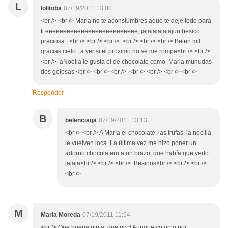
L
lolitoba
07/19/2011 13:00
<br /> <br /> Maria no te aconstumbres aque te deje todo para
ti eeeeeeeeeeeeeeeeeeeeeeeeee, jajajajajajajun besico
preciosa , <br /> <br /> <br /> <br /> <br /> <br /> Belen mil
gracias cielo , a ver si el proximo no se me rompe<br /> <br />
<br /> aNoelia le gusta el de chocolate como Maria munudas
dos golosas <br /> <br /> <br /> <br /> <br /> <br /> <br />
Responder
B
belenciaga
07/19/2011 13:13
<br /> <br /> A María el chocolate, las trufas, la nocilla
le vuelven loca. La última vez me hizo poner un
adorno chocolatero a un brazo, que había que verlo.
jajaja<br /> <br /> <br /> Besinos<br /> <br /> <br />
<br />
M
Maria Moreda
07/19/2011 11:54
<br /> Que buena pinta, que rico! Aunque yo opto por