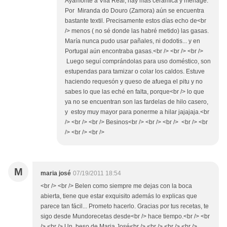
Ayamonte a Vila Real, hay más ceramica y menage.
Por Miranda do Douro (Zamora) aún se encuentra
bastante textil. Precisamente estos días echo de<br
/> menos ( no sé donde las habré metido) las gasas.
María nunca pudo usar pañales, ni dodotis... y en
Portugal aún encontraba gasas.<br /> <br /> <br />
Luego seguí comprándolas para uso doméstico, son
estupendas para tamizar o colar los caldos. Estuve
haciendo requesón y queso de afuega el pitu y no
sabes lo que las eché en falta, porque<br /> lo que
ya no se encuentran son las fardelas de hilo casero,
y estoy muy mayor para ponerme a hilar jajajaja.<br
/> <br /> <br /> Besinos<br /> <br /> <br /> <br /> <br
/> <br /> <br />
M
maria josé
07/19/2011 18:54
<br /> <br /> Belen como siempre me dejas con la boca
abierta, tiene que estar exquisito además lo explicas que
parece tan fácil... Prometo hacerlo. Gracias por tus recetas, te
sigo desde Mundorecetas desde<br /> hace tiempo.<br /> <br
/> <br /> Un beso de Maria José<br /> <br /> <br /> <br />