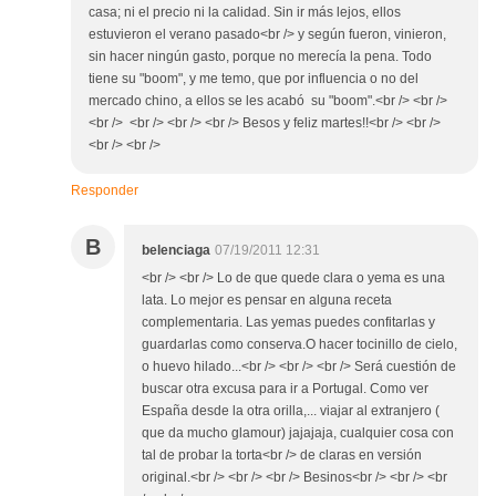
casa; ni el precio ni la calidad. Sin ir más lejos, ellos
estuvieron el verano pasado<br /> y según fueron, vinieron,
sin hacer ningún gasto, porque no merecía la pena. Todo
tiene su "boom", y me temo, que por influencia o no del
mercado chino, a ellos se les acabó su "boom".<br /> <br />
<br /> <br /> <br /> <br /> Besos y feliz martes!!<br /> <br />
<br /> <br />
Responder
B
belenciaga
07/19/2011 12:31
<br /> <br /> Lo de que quede clara o yema es una
lata. Lo mejor es pensar en alguna receta
complementaria. Las yemas puedes confitarlas y
guardarlas como conserva.O hacer tocinillo de cielo,
o huevo hilado...<br /> <br /> <br /> Será cuestión de
buscar otra excusa para ir a Portugal. Como ver
España desde la otra orilla,... viajar al extranjero (
que da mucho glamour) jajajaja, cualquier cosa con
tal de probar la torta<br /> de claras en versión
original.<br /> <br /> <br /> Besinos<br /> <br /> <br