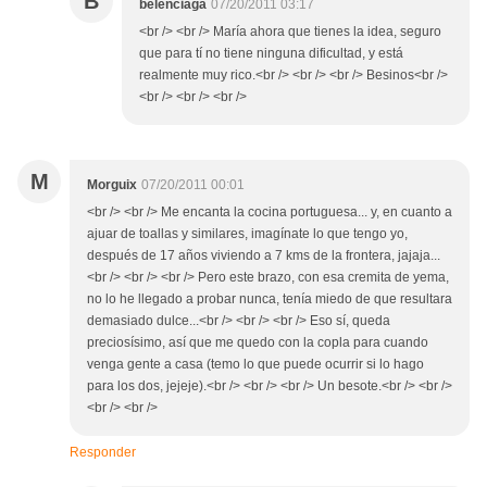
B
belenciaga
07/20/2011 03:17
<br /> <br /> María ahora que tienes la idea, seguro
que para tí no tiene ninguna dificultad, y está
realmente muy rico.<br /> <br /> <br /> Besinos<br />
<br /> <br /> <br />
M
Morguix
07/20/2011 00:01
<br /> <br /> Me encanta la cocina portuguesa... y, en cuanto a
ajuar de toallas y similares, imagínate lo que tengo yo,
después de 17 años viviendo a 7 kms de la frontera, jajaja...
<br /> <br /> <br /> Pero este brazo, con esa cremita de yema,
no lo he llegado a probar nunca, tenía miedo de que resultara
demasiado dulce...<br /> <br /> <br /> Eso sí, queda
preciosísimo, así que me quedo con la copla para cuando
venga gente a casa (temo lo que puede ocurrir si lo hago
para los dos, jejeje).<br /> <br /> <br /> Un besote.<br /> <br />
<br /> <br />
Responder