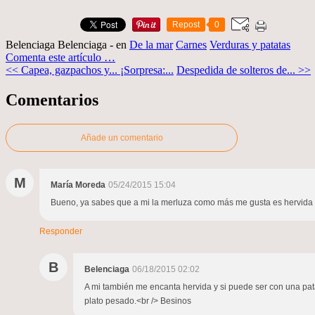
Repost
0
Belenciaga Belenciaga
-
en
De la mar
Carnes
Verduras y patatas
Comenta este artículo
…
<< Capea, gazpachos y... ¡Sorpresa:...
Despedida de solteros de... >>
Comentarios
Añade un comentario
M
María Moreda
05/24/2015 15:04
Bueno, ya sabes que a mi la merluza como más me gusta es hervida co
Responder
B
Belenciaga
06/18/2015 02:02
A mi también me encanta hervida y si puede ser con una patat
plato pesado.<br /> Besinos