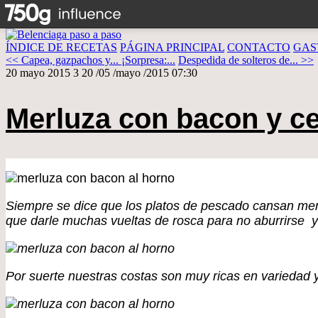
ÍNDICE DE RECETAS
PÁGINA PRINCIPAL
CONTACTO
GAS
<< Capea, gazpachos y... ¡Sorpresa:...
Despedida de solteros de... >>
20 mayo 2015
3
20
/
05
/
mayo
/
2015
07:30
Merluza con bacon y ce
Siempre se dice que los platos de pescado cansan m
que darle muchas vueltas de rosca para no aburrirse 
Por suerte nuestras costas son muy ricas en variedad y