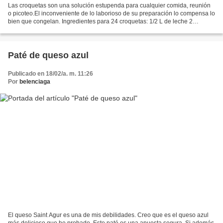
Las croquetas son una solución estupenda para cualquier comida, reunión
o picoteo.El inconveniente de lo laborioso de su preparación lo compensa lo
bien que congelan. Ingredientes para 24 croquetas: 1/2 L de leche 2
cucharadas soperas de harina 30g de...
Paté de queso azul
Publicado en 18/02/a. m. 11:26
Por
belenciaga
El queso Saint Agur es una de mis debilidades. Creo que es el queso azul
más delicioso que he probado. Este paté es una apuesta segura. Si además