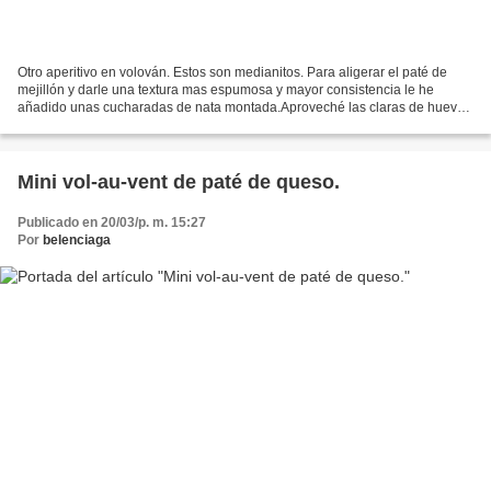
Otro aperitivo en volován. Estos son medianitos. Para aligerar el paté de
mejillón y darle una textura mas espumosa y mayor consistencia le he
añadido unas cucharadas de nata montada.Aproveché las claras de huevo
cocido poniendo un cuarto en cada canapé....
Mini vol-au-vent de paté de queso.
Publicado en 20/03/p. m. 15:27
Por
belenciaga