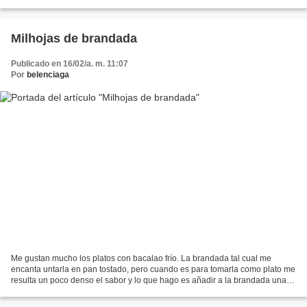
2cm entre ellas. Cubrir con la otra mitad...
Milhojas de brandada
Publicado en 16/02/a. m. 11:07
Por
belenciaga
Me gustan mucho los platos con bacalao frío. La brandada tal cual me
encanta untarla en pan tostado, pero cuando es para tomarla como plato me
resulta un poco denso el sabor y lo que hago es añadir a la brandada una
cucharada de copos de patata. Los ingredientes...