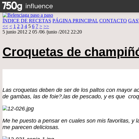
ÍNDICE DE RECETAS
PÁGINA PRINCIPAL
CONTACTO
GAS
<<
<
1
2
3
4
5
6
7
>
>>
5 junio 2012
2
05
/
06
/
junio
/
2012
22:20
Croquetas de champiñ
Las croquetas deben de ser de los paltos con mayor ace
de gambas, las de foie?,las de pescado, y es que croq
Me he puesto a pensar en cuales son mis favoritas, y 
me parecen deliciosas.