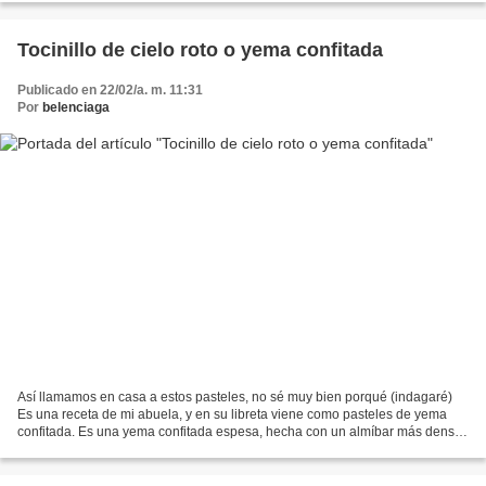
Tocinillo de cielo roto o yema confitada
Publicado en 22/02/a. m. 11:31
Por
belenciaga
Así llamamos en casa a estos pasteles, no sé muy bien porqué (indagaré)
Es una receta de mi abuela, y en su libreta viene como pasteles de yema
confitada. Es una yema confitada espesa, hecha con un almíbar más denso.
AQUI tenéis un paso a paso de la yema...