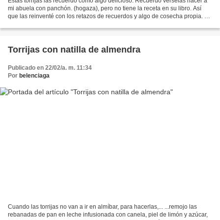
Estas torrijas las recuerdo como algo delicioso. Recuerdo vérselas hacer a
mi abuela con panchón. (hogaza), pero no tiene la receta en su libro. Así
que las reinventé con los retazos de recuerdos y algo de cosecha propia. Os
la dejo de forma un poco precipitada,...
Torrijas con natilla de almendra
Publicado en 22/02/a. m. 11:34
Por
belenciaga
Cuando las torrijas no van a ir en almíbar, para hacerlas,... ...remojo las
rebanadas de pan en leche infusionada con canela, piel de limón y azúcar,