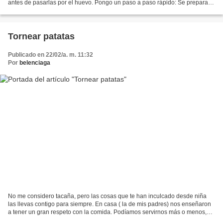
antes de pasarlas por el huevo. Pongo un paso a paso rápido: Se prepara la
leche con el azucar, piel...
Tornear patatas
Publicado en 22/02/a. m. 11:32
Por
belenciaga
No me considero tacaña, pero las cosas que te han inculcado desde niña
las llevas contigo para siempre. En casa ( la de mis padres) nos enseñaron
a tener un gran respeto con la comida. Podíamos servirnos más o menos,
pero no se podía dejar nada en el...