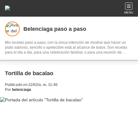
MENU
Belenciaga paso a paso
Mis recetas paso a paso, con la única intención de mostrar que hacer un
plato sabroso, sencillo y apetecible está al alcance de todos. Son recetas
para el día a día, para una celebración familiar, o para una reunión de
amigos...Los únicos ingredientes imprescindibles son el disfrute y el
entusiasmo para hacerlas y el placer de compartirlas.
Tortilla de bacalao
Publicado en 22/02/a. m. 11:40
Por
belenciaga