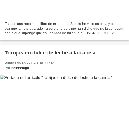
Esta es una receta del libro de mi abuela. Solo la he visto en casa y cada
vez que la he preparado ha sorprendido y me han dicho que no la conocian,
por lo que supongo que es una idea de mi abuela… INGREDIENTES:
Rebanadas de pan del dia anterior (no muy...
Torrijas en dulce de leche a la canela
Publicado en 22/02/a. m. 11:37
Por
belenciaga