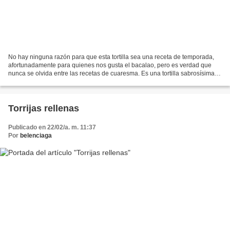
No hay ninguna razón para que esta tortilla sea una receta de temporada,
afortunadamente para quienes nos gusta el bacalao, pero es verdad que
nunca se olvida entre las recetas de cuaresma. Es una tortilla sabrosísima y
tan fácil de hacer como cualquier...
Torrijas rellenas
Publicado en 22/02/a. m. 11:37
Por
belenciaga