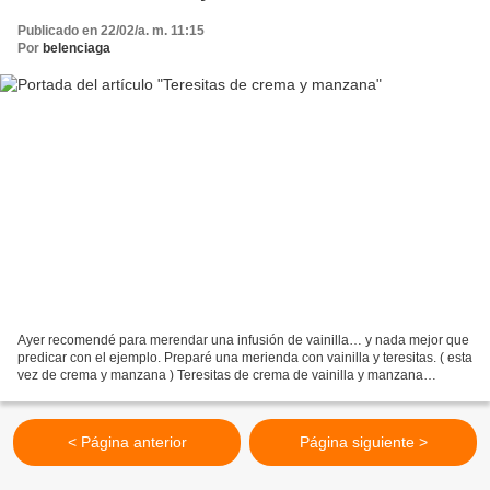
Publicado en 22/02/a. m. 11:15
Por
belenciaga
Ayer recomendé para merendar una infusión de vainilla… y nada mejor que
predicar con el ejemplo. Preparé una merienda con vainilla y teresitas. ( esta
vez de crema y manzana ) Teresitas de crema de vainilla y manzana
caramelizada. Se hacen como las de...
< Página anterior
Página siguiente >