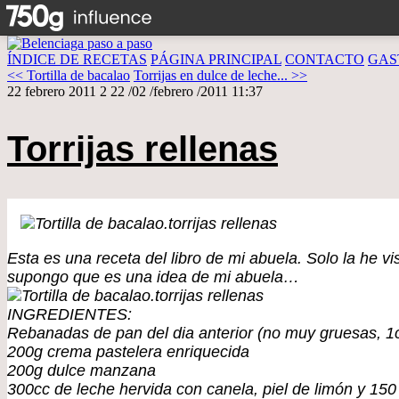
ÍNDICE DE RECETAS
PÁGINA PRINCIPAL
CONTACTO
GAS
<< Tortilla de bacalao
Torrijas en dulce de leche... >>
22 febrero 2011
2
22
/
02
/
febrero
/
2011
11:37
Torrijas rellenas
Esta es una receta del libro de mi abuela. Solo la he 
supongo que es una idea de mi abuela…
INGREDIENTES:
Rebanadas de pan del dia anterior (no muy gruesas, 1
200g crema pastelera enriquecida
200g dulce manzana
300cc de leche hervida con canela, piel de limón y 150