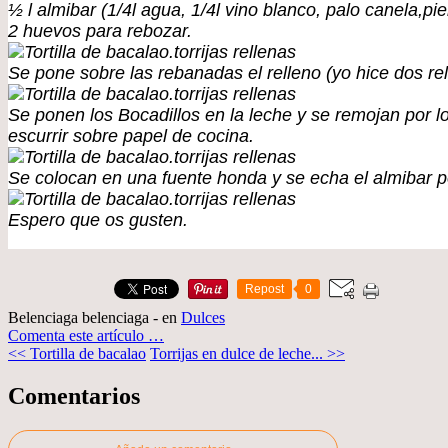
½ l almibar (1/4l agua, 1/4l vino blanco, palo canela,pi
2 huevos para rebozar.
Se pone sobre las rebanadas el relleno (yo hice dos re
Se ponen los Bocadillos en la leche y se remojan por l
escurrir sobre papel de cocina.
Se colocan en una fuente honda y se echa el almibar p
Espero que os gusten.
Repost
0
Belenciaga belenciaga
-
en
Dulces
Comenta este artículo
…
<< Tortilla de bacalao
Torrijas en dulce de leche... >>
Comentarios