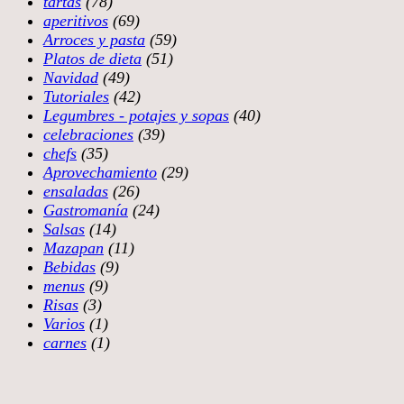
tartas
(78)
aperitivos
(69)
Arroces y pasta
(59)
Platos de dieta
(51)
Navidad
(49)
Tutoriales
(42)
Legumbres - potajes y sopas
(40)
celebraciones
(39)
chefs
(35)
Aprovechamiento
(29)
ensaladas
(26)
Gastromanía
(24)
Salsas
(14)
Mazapan
(11)
Bebidas
(9)
menus
(9)
Risas
(3)
Varios
(1)
carnes
(1)