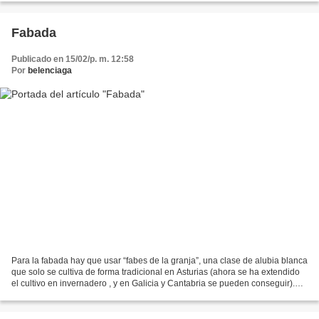
Fabada
Publicado en 15/02/p. m. 12:58
Por
belenciaga
Para la fabada hay que usar “fabes de la granja”, una clase de alubia blanca
que solo se cultiva de forma tradicional en Asturias (ahora se ha extendido
el cultivo en invernadero , y en Galicia y Cantabria se pueden conseguir).
Las más cotizadas son las...