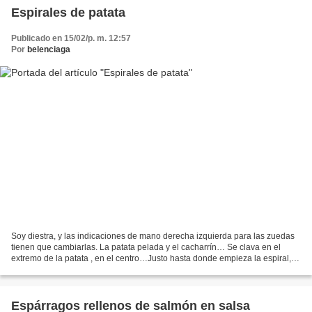
Espirales de patata
Publicado en 15/02/p. m. 12:57
Por
belenciaga
Soy diestra, y las indicaciones de mano derecha izquierda para las zuedas
tienen que cambiarlas. La patata pelada y el cacharrín… Se clava en el
extremo de la patata , en el centro…Justo hasta donde empieza la espiral,
no hay que clavar más, ni hacer...
Espárragos rellenos de salmón en salsa