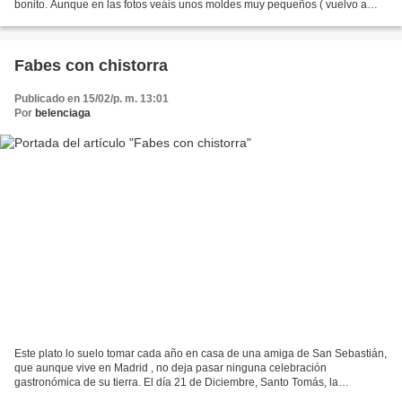
bonito. Aunque en las fotos veáis unos moldes muy pequeños ( vuelvo a
jugar a las casitas…) que hago para...
Fabes con chistorra
Publicado en 15/02/p. m. 13:01
Por
belenciaga
Este plato lo suelo tomar cada año en casa de una amiga de San Sebastián,
que aunque vive en Madrid , no deja pasar ninguna celebración
gastronómica de su tierra. El día 21 de Diciembre, Santo Tomás, la
tradicional chistorrada … que ricos esos bocadillitos...