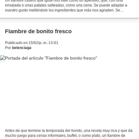
Un fiambre casero que igual nos vale como un aperitivo, que, con una
ensalada o unas patatas salteadas, como una cena. Se puede adaptar a
nuestro gusto metiéndole los ingredientes que más nos agraden. Se
conserva muchos días en el frigo y también admite...
Fiambre de bonito fresco
Publicado en 15/02/p. m. 13:01
Por
belenciaga
Antes de que termine la temporada del bonito, una receta muy rica y que da
mucho juego para cenas informales, buffet, o como plato, un fiambre de