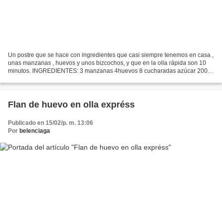
Un postre que se hace con ingredientes que casi siempre tenemos en casa ,
unas manzanas , huevos y unos bizcochos, y que en la olla rápida son 10
minutos. INGREDIENTES: 3 manzanas 4huevos 8 cucharadas azúcar 200cc
leche Unos bizcochos , una nuez de mantequilla,...
Flan de huevo en olla expréss
Publicado en 15/02/p. m. 13:06
Por
belenciaga