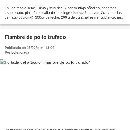
Es una receta sencillísima y muy rica. Y con ventaja añadida, podemos
usarlo como plato frío o caliente. Los ingredientes: 3 huevos, 2cucharadas
de nata (opcional), 300cc de leche, 200 g de gula, sal pimienta blanca, nuez
moscada (al gusto). Se baten...
Fiambre de pollo trufado
Publicado en 15/02/p. m. 13:03
Por
belenciaga