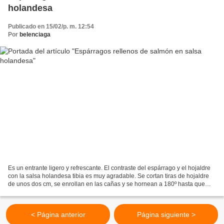
holandesa
Publicado en 15/02/p. m. 12:54
Por
belenciaga
Es un entrante ligero y refrescante. El contraste del espárrago y el hojaldre
con la salsa holandesa tibia es muy agradable. Se cortan tiras de hojaldre
de unos dos cm, se enrollan en las cañas y se hornean a 180º hasta que
estén dorados. Se dejan enfriar....
< Página anterior
Página siguiente >