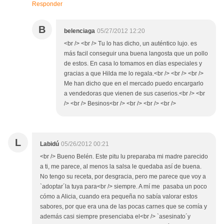
Responder
B
belenciaga
05/27/2012 12:20
<br /> <br /> Tu lo has dicho, un auténtico lujo. es
más facil conseguir una buena langosta que un pollo
de estos. En casa lo tomamos en días especiales y
gracias a que Hilda me lo regala.<br /> <br /> <br />
Me han dicho que en el mercado puedo encargarlo
a vendedoras que vienen de sus caserios.<br /> <br
/> <br /> Besinos<br /> <br /> <br /> <br />
L
Labidú
05/26/2012 00:21
<br /> Bueno Belén. Este pitu lu preparaba mi madre parecido
a ti, me parece, al menos la salsa le quedaba así de buena.
No tengo su receta, por desgracia, pero me parece que voy a
`adoptar´la tuya para<br /> siempre. A mí me pasaba un poco
cómo a Alicia, cuando era pequeña no sabía valorar estos
sabores, por que era una de las pocas carnes que se comía y
además casi siempre presenciaba el<br /> `asesinato´y