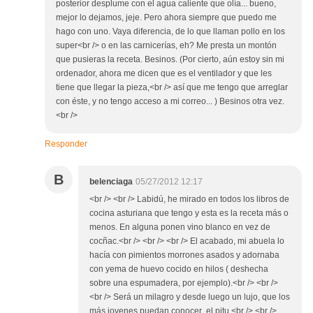
posterior desplume con el agua caliente que olía... bueno,
mejor lo dejamos, jeje. Pero ahora siempre que puedo me
hago con uno. Vaya diferencia, de lo que llaman pollo en los
super<br /> o en las carnicerías, eh? Me presta un montón
que pusieras la receta. Besinos. (Por cierto, aún estoy sin mi
ordenador, ahora me dicen que es el ventilador y que les
tiene que llegar la pieza,<br /> así que me tengo que arreglar
con éste, y no tengo acceso a mi correo... ) Besinos otra vez.
<br />
Responder
B
belenciaga
05/27/2012 12:17
<br /> <br /> Labidú, he mirado en todos los libros de
cocina asturiana que tengo y esta es la receta más o
menos. En alguna ponen vino blanco en vez de
cocñac.<br /> <br /> <br /> El acabado, mi abuela lo
hacía con pimientos morrones asados y adornaba
con yema de huevo cocido en hilos ( deshecha
sobre una espumadera, por ejemplo).<br /> <br />
<br /> Será un milagro y desde luego un lujo, que los
más jovenes puedan conocer el pitu.<br /> <br />