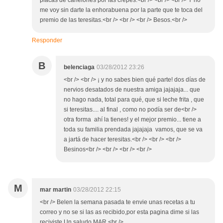
placas de canelones por las crepes.<br /> <br /> <br /> Y no
me voy sin darte la enhorabuena por la parte que te toca del
premio de las teresitas.<br /> <br /> <br /> Besos.<br />
Responder
B
belenciaga
03/28/2012 23:26
<br /> <br /> ¡ y no sabes bien qué parte! dos días de
nervios desatados de nuestra amiga jajajaja... que
no hago nada, total para qué, que si leche frita , que
si teresitas.... al final , como no podía ser de<br />
otra forma ahí la tienes! y el mejor premio... tiene a
toda su familia prendada jajajaja vamos, que se va
a jartá de hacer teresitas.<br /> <br /> <br />
Besinos<br /> <br /> <br /> <br />
M
mar martin
03/28/2012 22:15
<br /> Belen la semana pasada te envie unas recetas a tu
correo y no se si las as recibido,por esta pagina dime si las
reciviste.Un saludo MAR.<br />