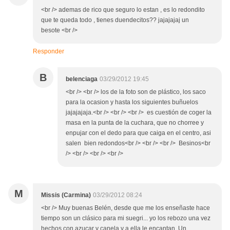
<br /> ademas de rico que seguro lo estan , es lo redondito
que te queda todo , tienes duendecitos?? jajajajaj un
besote <br />
Responder
B
belenciaga
03/29/2012 19:45
<br /> <br /> los de la foto son de plástico, los saco
para la ocasion y hasta los siguientes buñuelos
jajajajaja.<br /> <br /> <br /> es cuestión de coger la
masa en la punta de la cuchara, que no chorree y
enpujar con el dedo para que caiga en el centro, asi
salen bien redondos<br /> <br /> <br /> Besinos<br
/> <br /> <br /> <br />
M
Missis (Carmina)
03/29/2012 08:24
<br /> Muy buenas Belén, desde que me los enseñaste hace
tiempo son un clásico para mi suegri... yo los rebozo una vez
hechos con azucar y canela y a ella le encantan. Un