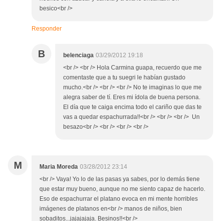
besico<br />
Responder
B
belenciaga
03/29/2012 19:18
<br /> <br /> Hola Carmina guapa, recuerdo que me
comentaste que a tu suegri le habían gustado
mucho.<br /> <br /> <br /> No te imaginas lo que me
alegra saber de tí. Eres mi ídola de buena persona.
El día que te caiga encima todo el cariño que das te
vas a quedar espachurrada!!<br /> <br /> <br /> Un
besazo<br /> <br /> <br /> <br />
M
Maria Moreda
03/28/2012 23:14
<br /> Vaya! Yo lo de las pasas ya sabes, por lo demás tiene
que estar muy bueno, aunque no me siento capaz de hacerlo.
Eso de espachurrar el platano evoca en mi mente horribles
imágenes de platanos en<br /> manos de niños, bien
sobaditos...jajajajaja. Besinos!!<br />