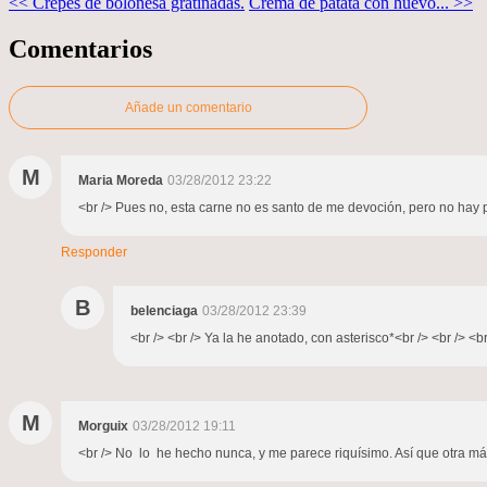
<< Crêpes de boloñesa gratinadas.
Crema de patata con huevo... >>
Comentarios
Añade un comentario
M
Maria Moreda
03/28/2012 23:22
<br /> Pues no, esta carne no es santo de me devoción, pero no hay 
Responder
B
belenciaga
03/28/2012 23:39
<br /> <br /> Ya la he anotado, con asterisco*<br /> <br /> <br
M
Morguix
03/28/2012 19:11
<br /> No lo he hecho nunca, y me parece riquísimo. Así que otra más 