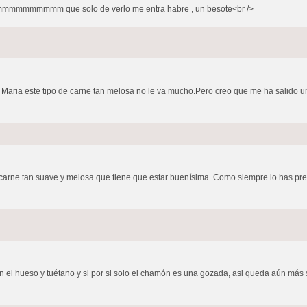
mmmmmmmm que solo de verlo me entra habre , un besote<br />
Maria este tipo de carne tan melosa no le va mucho.Pero creo que me ha salido un se
na carne tan suave y melosa que tiene que estar buenísima. Como siempre lo has pr
n el hueso y tuétano y si por si solo el chamón es una gozada, asi queda aún más s