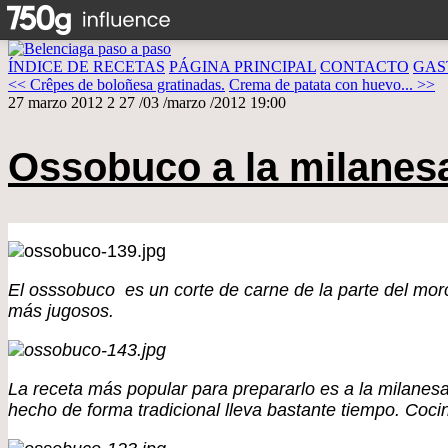
ÍNDICE DE RECETAS
PÁGINA PRINCIPAL
CONTACTO
GAS
<< Crêpes de boloñesa gratinadas.
Crema de patata con huevo... >>
27 marzo 2012
2
27
/
03
/
marzo
/
2012
19:00
Ossobuco a la milanes
El osssobuco es un corte de carne de la parte del mor
más jugosos.
La receta más popular para prepararlo es a la milanesa
hecho de forma tradicional lleva bastante tiempo. Cocin