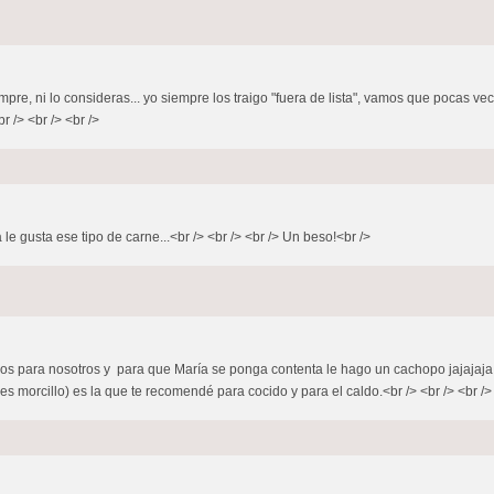
pre, ni lo consideras... yo siempre los traigo "fuera de lista", vamos que pocas ve
r /> <br /> <br />
 le gusta ese tipo de carne...<br /> <br /> <br /> Un beso!<br />
s para nosotros y para que María se ponga contenta le hago un cachopo jajajaja.<br
 morcillo) es la que te recomendé para cocido y para el caldo.<br /> <br /> <br /> B