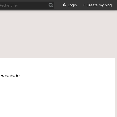
Login
+
Create my blog
demasiado.