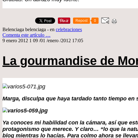
Repost
0
Belenciaga belenciaga
-
en
celebraciones
Comenta este artículo
…
9 enero 2012
1
09
/
01
/
enero
/
2012
17:05
La gourmandise de Mo
Marga, disculpa que haya tardado tanto tiempo en sa
Ya conoces mi habilidad con la cámara, así que es
protagonismo que merece. Y claro… “lo que la natur
blog mientras lo hacías. Para colmo ahora se llevan