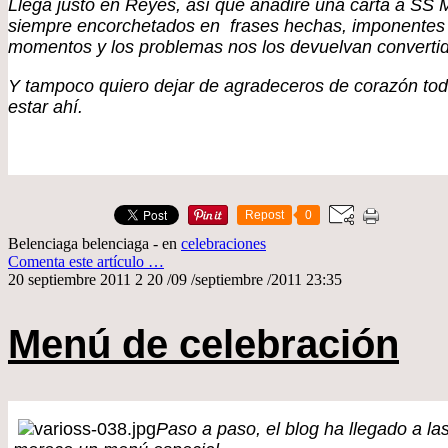
Llega justo en Reyes, así que añadiré una carta a SS 
siempre encorchetados en frases hechas, imponentes y 
momentos y los problemas nos los devuelvan converti
Y tampoco quiero dejar de agradeceros de corazón todo
estar ahí.
Repost
0
Belenciaga belenciaga
-
en
celebraciones
Comenta este artículo
…
20 septiembre 2011
2
20
/
09
/
septiembre
/
2011
23:35
Menú de celebración
Paso a paso, el blog ha llegado a l