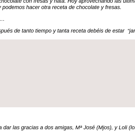
hocolate con fresas y nata. Hoy aprovechando las última
 podemos hacer otra receta de chocolate y fresas.
r …
és de tanto tiempo y tanta receta debéis de estar “ja
ar las gracias a dos amigas, Mª José (Mjos), y Loli (lol