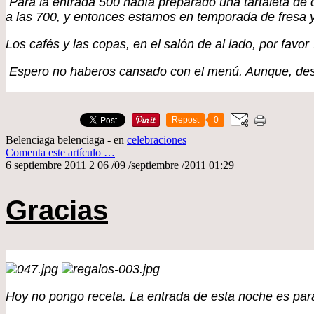
Para la entrada 500 había preparado una tartaleta de c
a las 700, y entonces estamos en temporada de fresa y
Los cafés y las copas, en el salón de al lado, por favo
Espero no haberos cansado con el menú. Aunque, despu
Repost
0
Belenciaga belenciaga
-
en
celebraciones
Comenta este artículo
…
6 septiembre 2011
2
06
/
09
/
septiembre
/
2011
01:29
Gracias
Hoy no pongo receta. La entrada de esta noche es para d