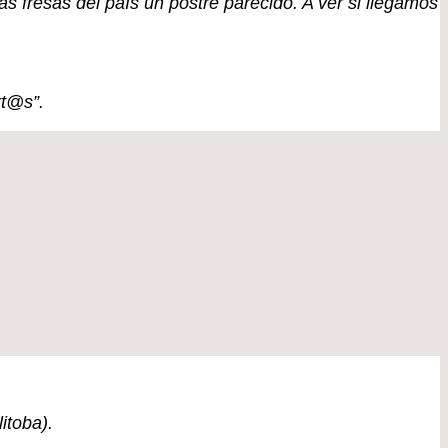
s fresas del país un postre parecido. A ver si llegamos
rt@s”.
itoba).