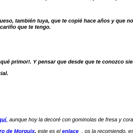
ueso, también tuya, que te copié hace años y que n
cariño que te tengo.
 qué primor!. Y pensar que desde que te conozco s
ial.
quí
.
aunque hoy la decoré con gominolas de fresa y cor
ro de Morguix
,
este es el
enlace
, os la recomiendo, e