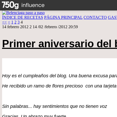
ÍNDICE DE RECETAS
PÁGINA PRINCIPAL
CONTACTO
GAS
<<
<
1
2
3
4
14 febrero 2012
2
14
/
02
/
febrero
/
2012
20:59
Primer aniversario del 
Hoy es el cumpleaños del blog. Una buena excusa par
He recibido un ramo de flores precioso con una tarje
Sin palabras... hay sentimientos que no tienen voz
Gracias. Un abrazo muy fuerte.