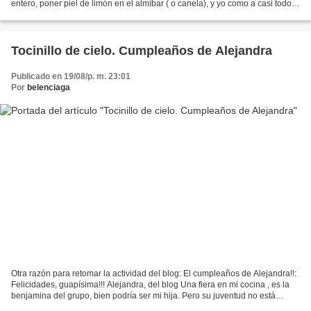
entero, poner piel de limón en el almíbar ( o canela), y yo como a casi todos
los postres le pongo una...
Tocinillo de cielo. Cumpleaños de Alejandra
Publicado en 19/08/p. m. 23:01
Por
belenciaga
Otra razón para retomar la actividad del blog: El cumpleaños de Alejandra!!:
Felicidades, guapísima!!! Alejandra, del blog Una fiera en mi cocina , es la
benjamina del grupo, bien podría ser mi hija. Pero su juventud no está
reñida con su maestría en...