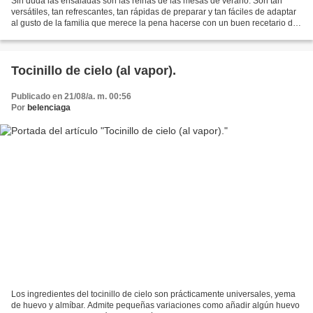
Sin duda las ensaladas son las reinas de las mesas de verano. Son tan
versátiles, tan refrescantes, tan rápidas de preparar y tan fáciles de adaptar
al gusto de la familia que merece la pena hacerse con un buen recetario de
ensaladas. Pueden ser un primer...
Tocinillo de cielo (al vapor).
Publicado en 21/08/a. m. 00:56
Por
belenciaga
Los ingredientes del tocinillo de cielo son prácticamente universales, yema
de huevo y almíbar. Admite pequeñas variaciones como añadir algún huevo