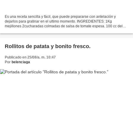
Es una receta sencilla y fácil, que puede prepararse con antelación y
dejarlos para gratinar en el ultimo momento. INGREDIENTES: 1Kg
mejillones 2cucharadas colmadas de salsa de tomate espesa. 100 cc del
agua de cocer los mejillones 40 g mantequilla 250cc...
Rollitos de patata y bonito fresco.
Publicado en 25/08/a. m. 10:47
Por
belenciaga