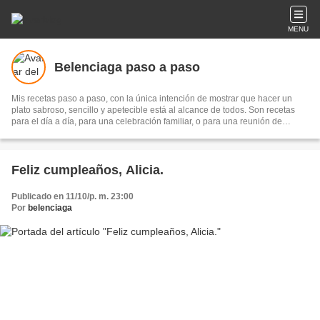
MENU
Belenciaga paso a paso
Mis recetas paso a paso, con la única intención de mostrar que hacer un
plato sabroso, sencillo y apetecible está al alcance de todos. Son recetas
para el día a día, para una celebración familiar, o para una reunión de
amigos...Los únicos ingredientes imprescindibles son el disfrute y el
entusiasmo para hacerlas y el placer de compartirlas.
Feliz cumpleaños, Alicia.
Publicado en 11/10/p. m. 23:00
Por
belenciaga