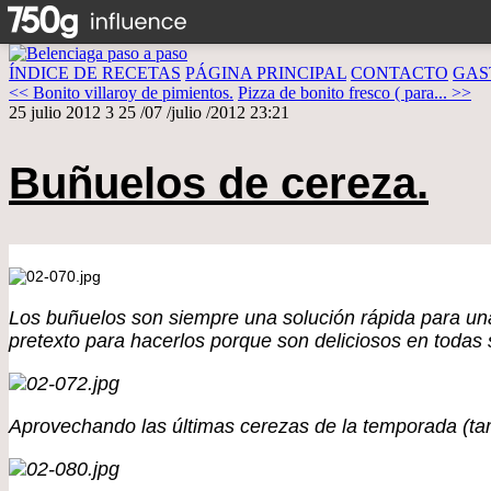
ÍNDICE DE RECETAS
PÁGINA PRINCIPAL
CONTACTO
GAS
<< Bonito villaroy de pimientos.
Pizza de bonito fresco ( para... >>
25 julio 2012
3
25
/
07
/
julio
/
2012
23:21
Buñuelos de cereza.
Los buñuelos son siempre una solución rápida para un
pretexto para hacerlos porque son deliciosos en todas 
Aprovechando las últimas cerezas de la temporada (ta