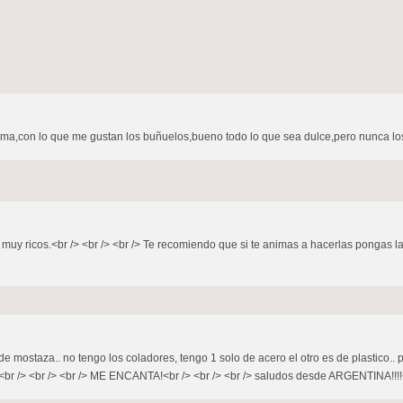
ísima,con lo que me gustan los buñuelos,bueno todo lo que sea dulce,pero nunca
 muy ricos.<br /> <br /> <br /> Te recomiendo que si te animas a hacerlas pongas l
e mostaza.. no tengo los coladores, tengo 1 solo de acero el otro es de plastico.. 
s!!!<br /> <br /> <br /> ME ENCANTA!<br /> <br /> <br /> saludos desde ARGENTINA!!!!