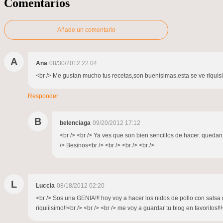
Comentarios
Añade un comentario
A
Ana
08/30/2012 22:04
<br /> Me gustan mucho tus recetas,son buenísimas,esta se ve riqu
Responder
B
belenciaga
09/20/2012 17:12
<br /> <br /> Ya ves que son bien sencillos de hacer. quedan
/> Besinos<br /> <br /> <br /> <br />
L
Luccia
08/18/2012 02:20
<br /> Sos una GENIA!!! hoy voy a hacer los nidos de pollo con salsa d
riquiiisimo!!<br /> <br /> <br /> me voy a guardar tu blog en favorito