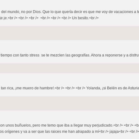
fin del mundo, no por Dios. Que lo que quería decir es que me voy de vacaciones a 
je.<br /> <br /> <br /> <br /> <br /> <br /> Un besito.<br />
tiempo con tanto stress se te mezclen las geografías. Ahora a reponerse y a disfrutar
a tan rica, ¡me muero de hambre!.<br /> <br /> <br /> Yolanda, ¡si Belén es de Asturia
n unos buñuelos, pero me temo que iba a llegar muy perjudicado.<br /> <br /> <br 
 orígenes y va a ser que las raices me han atrapado a mí<br /> jajaja<br /> <br /> <