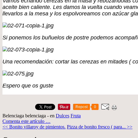
Vamos echando cerezas en la masa y rebozándolas co
aceite bien caliente. Les damos la vuelta cuando ve
llevarlos a la mesa y los espolvoreamos con azúcar gla
Si ponemos los buñuelos de postre podemos acompañarl
Una recomendación: cortar las cerezas en mitades ( co
Espero que os guste
Repost
0
Belenciaga belenciaga
-
en
Dulces
Fruta
Comenta este artículo
…
<< Bonito villaroy de pimientos.
Pizza de bonito fresco ( para... >>