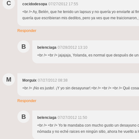
C
cocidodesopa
07/27/2012 17:55
<br /> Ay, Belén, que he tenido un lapsus y no quería yo enviarte al 
quería que escribieran mis deditos, pero ya ves que me traicionaron, je 
Responder
B
belenciaga
07/28/2012 13:10
<br /> <br /> jajajaja, Yolanda, es normal que después de un 
M
Morguix
07/27/2012 08:38
<br /> ¡No es justo!. ¡Y yo sin desayunar!.<br /> <br /> <br /> Qué cos
Responder
B
belenciaga
07/27/2012 11:50
<br /> <br /> Yo te mandaba con mucho gusto un desayuno co
nómada y no eché raices en ningún sitio, ahora he vuelto a los