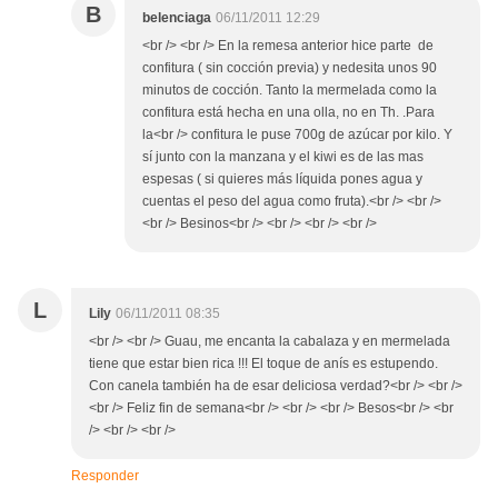
B
belenciaga
06/11/2011 12:29
<br /> <br /> En la remesa anterior hice parte de
confitura ( sin cocción previa) y nedesita unos 90
minutos de cocción. Tanto la mermelada como la
confitura está hecha en una olla, no en Th. .Para
la<br /> confitura le puse 700g de azúcar por kilo. Y
sí junto con la manzana y el kiwi es de las mas
espesas ( si quieres más líquida pones agua y
cuentas el peso del agua como fruta).<br /> <br />
<br /> Besinos<br /> <br /> <br /> <br />
L
Lily
06/11/2011 08:35
<br /> <br /> Guau, me encanta la cabalaza y en mermelada
tiene que estar bien rica !!! El toque de anís es estupendo.
Con canela también ha de esar deliciosa verdad?<br /> <br />
<br /> Feliz fin de semana<br /> <br /> <br /> Besos<br /> <br
/> <br /> <br />
Responder