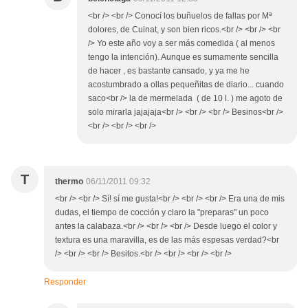
<br /> <br /> Conocí los buñuelos de fallas por Mª
dolores, de Cuinat, y son bien ricos.<br /> <br /> <br
/> Yo este año voy a ser más comedida ( al menos
tengo la intención). Aunque es sumamente sencilla
de hacer , es bastante cansado, y ya me he
acostumbrado a ollas pequeñitas de diario... cuando
saco<br /> la de mermelada ( de 10 l. ) me agoto de
solo mirarla jajajaja<br /> <br /> <br /> Besinos<br />
<br /> <br /> <br />
T
thermo
06/11/2011 09:32
<br /> <br /> Sí! sí me gusta!<br /> <br /> <br /> Era una de mis
dudas, el tiempo de cocción y claro la "preparas" un poco
antes la calabaza.<br /> <br /> <br /> Desde luego el color y
textura es una maravilla, es de las más espesas verdad?<br
/> <br /> <br /> Besitos.<br /> <br /> <br /> <br />
Responder