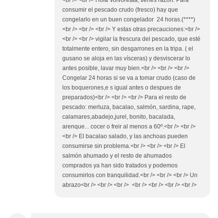
<br /> <br /> Hola Volvoretaa, tienes razón. Para
consumir el pescado crudo (fresco) hay que
congelarlo en un buen congelador 24 horas.(****)
<br /> <br /> <br /> Y estas otras precauciones:<br />
<br /> <br /> vigilar la frescura del pescado, que esté
totalmente entero, sin desgarrones en la tripa. ( el
gusano se aloja en las vísceras) y desviscerar lo
antes posible, lavar muy bien.<br /> <br /> <br />
Congelar 24 horas si se va a tomar crudo (caso de
los boquerones,e s igual antes o despues de
preparados)<br /> <br /> <br /> Para el resto de
pescado: merluza, bacalao, salmón, sardina, rape,
calamares,abadejo,jurel, bonito, bacalada,
arenque... cocer o freir al menos a 60º.<br /> <br />
<br /> El bacalao salado, y las anchoas pueden
consumirse sin problema.<br /> <br /> <br /> El
salmón ahumado y el resto de ahumados
comprados ya han sido tratados y podemos
consumirlos con tranquilidad.<br /> <br /> <br /> Un
abrazo<br /> <br /> <br /> <br /> <br /> <br /> <br />