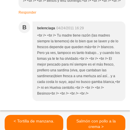
/> <br /> <br /> Besos y feliz domingo.<br /> <br /> <br /> <br />
Responder
B
belenciaga
04/24/2011 16:29
<br /> <br /> Tu madre tiene razón (las madres
siempre la tenemos) de lo bien que se laven y de lo
frescos depende que queden más<br /> blancos.
Pero ya ves, tampoco es tanto trabajo... y cuando los
tomas ya te te ha olvidado.<br /> <br /> <br /> El
mejor pescado para mí siempre es el más fresco,
prefiero una sardina (viva, que cantaban las
sardineras)bien fresca a una merluza así así... y a
cada costa lo suyo, aquí no busco gamba blanca,<br
/> ni en Huelva centollo.<br /> <br /> <br />
Besinos<br /> <br /> <br /> <br />
< Tortilla de manzana.
Salmón con pollo a la
crema >