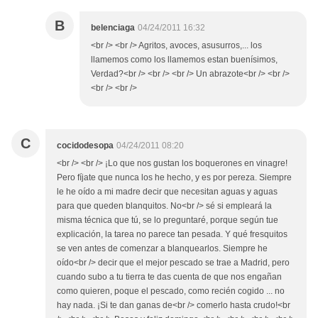
B
belenciaga
04/24/2011 16:32
<br /> <br /> Agritos, avoces, asusurros,... los
llamemos como los llamemos estan buenísimos,
Verdad?<br /> <br /> <br /> Un abrazote<br /> <br />
<br /> <br />
C
cocidodesopa
04/24/2011 08:20
<br /> <br /> ¡Lo que nos gustan los boquerones en vinagre!
Pero fíjate que nunca los he hecho, y es por pereza. Siempre
le he oído a mi madre decir que necesitan aguas y aguas
para que queden blanquitos. No<br /> sé si empleará la
misma técnica que tú, se lo preguntaré, porque según tue
explicación, la tarea no parece tan pesada. Y qué fresquitos
se ven antes de comenzar a blanquearlos. Siempre he
oído<br /> decir que el mejor pescado se trae a Madrid, pero
cuando subo a tu tierra te das cuenta de que nos engañan
como quieren, poque el pescado, como recién cogido ... no
hay nada. ¡Si te dan ganas de<br /> comerlo hasta crudo!<br