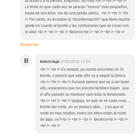
la brasa o a la parrilla. Exquisito, sin mas.<br /> <br /> <br />
Lo triste es que cada vez se pescan "monos" mas pequeños,
hasta de dos kilos, me da una penita verlos...<br /> <br /> <br
/> Por cierto, es increible la "desinformación" que tiene mucha
gente en cuanto al bonito y las confusiones que se crean con
el atún.<br /> <br /> <br /> Besinos<br /> <br /> <br /> <br />
Responder
B
belenciaga
07/01/2011 12:33
<br /> <br /> Es verdad, ya cuesta encontrar un Sr
bonito, y parece que este año va a seguir la tónica.
<br /> <br /> <br /> Aunque parece que va a ser buen
año, esperemos que los precios tambien bajen , que
el año pasado se mantuvo caro toda la temporada.
<br /> <br /> <br /> jajajaja, es que se ve cada cosa....
bonito del norte, en un pedazo atún.... y es que el
norte es muy relativo, todos los sitios estan al norte
de algo, no?<br /> <br /> <br /> besinos<br /> <br />
<br /> <br />