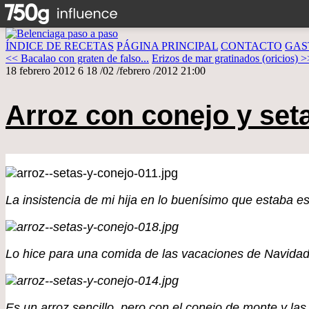
ÍNDICE DE RECETAS
PÁGINA PRINCIPAL
CONTACTO
GAS
<< Bacalao con graten de falso...
Erizos de mar gratinados (oricios) >
18 febrero 2012
6
18
/
02
/
febrero
/
2012
21:00
Arroz con conejo y set
La insistencia de mi hija en lo buenísimo que estaba est
Lo hice para una comida de las vacaciones de Navidad c
Es un arroz sencillo, pero con el conejo de monte y l