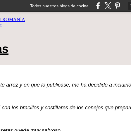
Todos nuestros blogs de cocina
TROMANÍA
>
as
e arroz y en que lo publicase, me ha decidido a incluirlo
on los bracillos y costillares de los conejos que prepar
as setas queda muy sabroso.