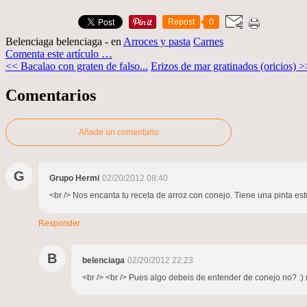
Repost
0
Belenciaga belenciaga
-
en
Arroces y pasta
Carnes
Comenta este artículo
…
<< Bacalao con graten de falso...
Erizos de mar gratinados (oricios) >
Comentarios
Añade un comentario
G
Grupo Hermi
02/20/2012 08:40
<br /> Nos encanta tu receta de arroz con conejo. Tiene una pinta est
Responder
B
belenciaga
02/20/2012 22:23
<br /> <br /> Pues algo debeis de entender de conejo no? :) m