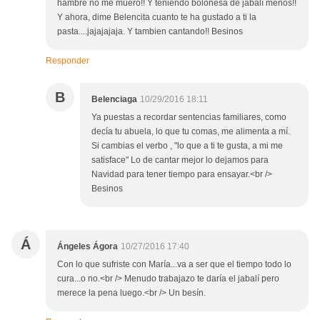
hambre no me muero!! Y teniendo boloñesa de jabalí menos!!
Y ahora, dime Belencita cuanto te ha gustado a ti la
pasta....jajajajaja. Y tambien cantando!! Besinos
Responder
B
Belenciaga
10/29/2016 18:11
Ya puestas a recordar sentencias familiares, como
decía tu abuela, lo que tu comas, me alimenta a mí.
Si cambias el verbo , "lo que a ti te gusta, a mi me
satisface" Lo de cantar mejor lo dejamos para
Navidad para tener tiempo para ensayar.<br />
Besinos
Á
Ángeles Ágora
10/27/2016 17:40
Con lo que sufriste con María...va a ser que el tiempo todo lo
cura...o no.<br /> Menudo trabajazo te daría el jabalí pero
merece la pena luego.<br /> Un besín.