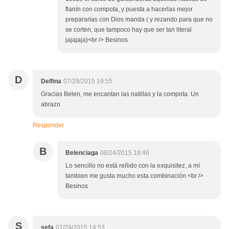
flanín con compota, y puesta a hacerlas mejor
prepararlas con Dios manda ( y rezando para que no
se corten, que tampoco hay que ser tan literal
jajajaja)<br /> Besinos
D
Delfina
07/29/2015 19:55
Gracias Belen, me encantan las natillas y la compota. Un
abrazo
Responder
B
Belenciaga
08/24/2015 18:46
Lo sencillo no está reñido con la exquisitez, a mí
tambien me gusta mucho esta combinación.<br />
Besinos
S
sefa
07/29/2015 14:53