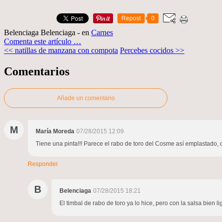
Repost
0
Belenciaga Belenciaga
-
en
Carnes
Comenta este artículo
…
<< natillas de manzana con compota
Percebes cocidos >>
Comentarios
Añade un comentario
M
María Moreda
07/28/2015 12:09
Tiene una pinta!!! Parece el rabo de toro del Cosme así emplastado,
Responder
B
Belenciaga
07/28/2015 18:21
El timbal de rabo de toro ya lo hice, pero con la salsa bien l