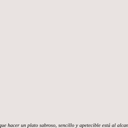
ue hacer un plato sabroso, sencillo y apetecible está al alca