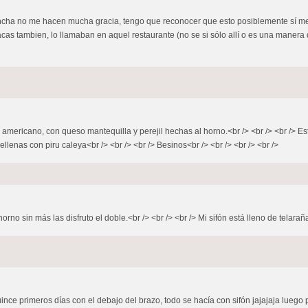
concha no me hacen mucha gracia, tengo que reconocer que esto posiblemente sí m
as tambien, lo llamaban en aquel restaurante (no se si sólo allí o es una manera 
en americano, con queso mantequilla y perejil hechas al horno.<br /> <br /> <br />
lenas con piru caleya<br /> <br /> <br /> Besinos<br /> <br /> <br /> <br />
orno sin más las disfruto el doble.<br /> <br /> <br /> Mi sifón está lleno de telaraña
nce primeros días con el debajo del brazo, todo se hacía con sifón jajajaja luego pa