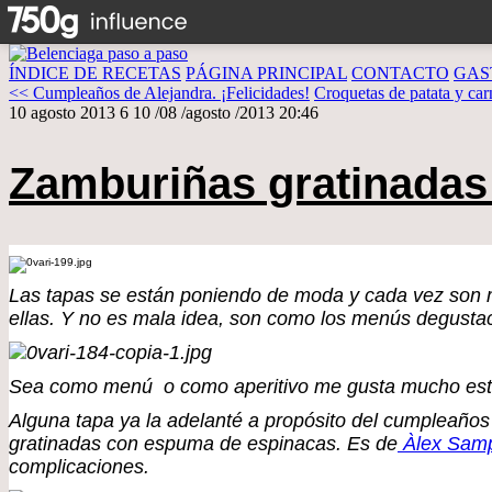
ÍNDICE DE RECETAS
PÁGINA PRINCIPAL
CONTACTO
GAS
<< Cumpleaños de Alejandra. ¡Felicidades!
Croquetas de patata y car
10 agosto 2013
6
10
/
08
/
agosto
/
2013
20:46
Zamburiñas gratinadas
Las tapas se están poniendo de moda y cada vez son m
ellas. Y no es mala idea, son como los menús degustaci
Sea como menú o como aperitivo me gusta mucho esta
Alguna tapa ya la adelanté a propósito del cumpleaños
gratinadas con espuma de espinacas. Es de
Àlex Sam
complicaciones.