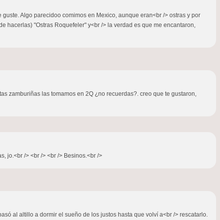
e guste. Algo parecidoo comimos en Mexico, aunque eran<br /> ostras y por
de hacerlas) "Ostras Roquefeler" y<br /> la verdad es que me encantaron,
 Estas zamburiñas las tomamos en 2Q ¿no recuerdas?. creo que te gustaron,
s, jo.<br /> <br /> <br /> Besinos.<br />
só al altillo a dormir el sueño de los justos hasta que volví a<br /> rescatarlo.