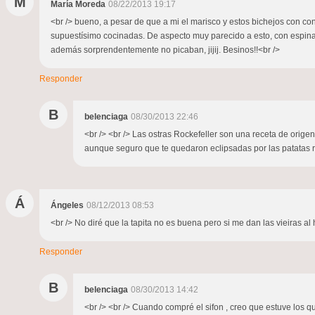
M
María Moreda
08/22/2013 19:17
<br /> bueno, a pesar de que a mi el marisco y estos bichejos con 
supuestísimo cocinadas. De aspecto muy parecido a esto, con espinac
además sorprendentemente no picaban, jijij. Besinos!!<br />
Responder
B
belenciaga
08/30/2013 22:46
<br /> <br /> Las ostras Rockefeller son una receta de orig
aunque seguro que te quedaron eclipsadas por las patatas rel
Á
Ángeles
08/12/2013 08:53
<br /> No diré que la tapita no es buena pero si me dan las vieiras al h
Responder
B
belenciaga
08/30/2013 14:42
<br /> <br /> Cuando compré el sifon , creo que estuve los qui