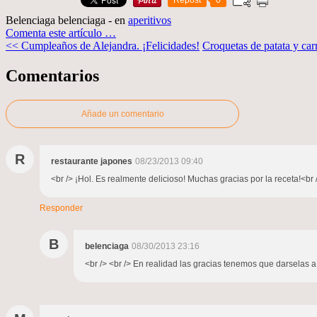
Repost
0
Belenciaga belenciaga
-
en
aperitivos
Comenta este artículo
…
<< Cumpleaños de Alejandra. ¡Felicidades!
Croquetas de patata y car
Comentarios
Añade un comentario
R
restaurante japones
08/23/2013 09:40
<br /> ¡Hol. Es realmente delicioso! Muchas gracias por la receta!<br /
Responder
B
belenciaga
08/30/2013 23:16
<br /> <br /> En realidad las gracias tenemos que darselas a 