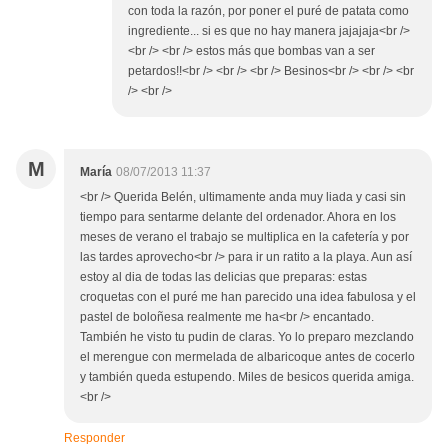
con toda la razón, por poner el puré de patata como
ingrediente... si es que no hay manera jajajaja<br />
<br /> <br /> estos más que bombas van a ser
petardos!!<br /> <br /> <br /> Besinos<br /> <br /> <br
/> <br />
M
María
08/07/2013 11:37
<br /> Querida Belén, ultimamente anda muy liada y casi sin
tiempo para sentarme delante del ordenador. Ahora en los
meses de verano el trabajo se multiplica en la cafetería y por
las tardes aprovecho<br /> para ir un ratito a la playa. Aun así
estoy al dia de todas las delicias que preparas: estas
croquetas con el puré me han parecido una idea fabulosa y el
pastel de boloñesa realmente me ha<br /> encantado.
También he visto tu pudin de claras. Yo lo preparo mezclando
el merengue con mermelada de albaricoque antes de cocerlo
y también queda estupendo. Miles de besicos querida amiga.
<br />
Responder