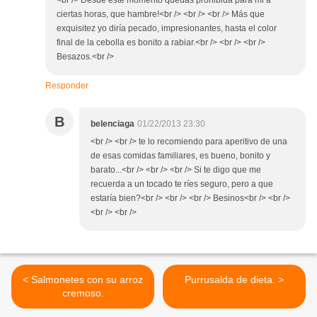
<br /> Desde este momento quedas prohibida para mi a
ciertas horas, que hambre!<br /> <br /> <br /> Más que
exquisitez yo diría pecado, impresionantes, hasta el color
final de la cebolla es bonito a rabiar.<br /> <br /> <br />
Besazos.<br />
Responder
B
belenciaga
01/22/2013 23:30
<br /> <br /> te lo recomiendo para aperitivo de una
de esas comidas familiares, es bueno, bonito y
barato...<br /> <br /> <br /> Si te digo que me
recuerda a un tocado te ríes seguro, pero a que
estaría bien?<br /> <br /> <br /> Besinos<br /> <br />
<br /> <br />
< Salmonetes con su arroz
Purrusalda de dieta. >
cremoso.