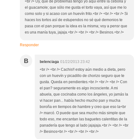
<br /> Uy, qué de problemas tengo yo aquí entre la cebolla y
el guacamole; que sólo me gusta el torto vaya, así que me lo
como solo y si acaso con un huevín frito.<br /> <br /> <br /> Si
haces los tortos así de estupendos no sé qué demonios te
pasa con el pan porque la idea es la misma; voy a pensr que
es una manía tuya, jajaja.<br /> <br /> <br /> Besinos.<br />
Responder
B
belenciaga
01/22/2013 23:42
<br /> <br /> Cachis!! estoy aún medio a dieta, pero
con un huevín y picadillo de chorizo seguro que te
gusta. Queda en pendientes.<br /> <br /> <br /> Con
el pan? seguramente es algo incosciente. A mi
abuela, que cocinaba como los ángeles, yo jamás la
vi hacer pan... había hecho mucho pan y mucha
boroña en tiempos de hambre y creo que eso la<br
/> marcó. O puede que sea mucho más simple que
todo eso, me encantan las baguetes calentitas de la
panadería que tengo al lado jajajaja.<br /> <br /> <br
/> Besinos<br /> <br /> <br /> <br />