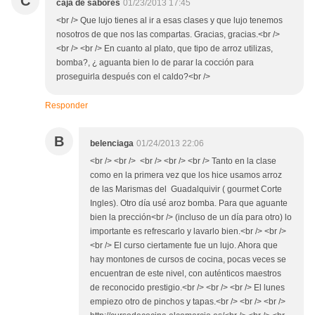
C
caja de sabores
01/23/2013 17:45
<br /> Que lujo tienes al ir a esas clases y que lujo tenemos
nosotros de que nos las compartas. Gracias, gracias.<br />
<br /> <br /> En cuanto al plato, que tipo de arroz utilizas,
bomba?, ¿ aguanta bien lo de parar la cocción para
proseguirla después con el caldo?<br />
Responder
B
belenciaga
01/24/2013 22:06
<br /> <br /> <br /> <br /> <br /> Tanto en la clase
como en la primera vez que los hice usamos arroz
de las Marismas del Guadalquivir ( gourmet Corte
Ingles). Otro día usé aroz bomba. Para que aguante
bien la prección<br /> (incluso de un día para otro) lo
importante es refrescarlo y lavarlo bien.<br /> <br />
<br /> El curso ciertamente fue un lujo. Ahora que
hay montones de cursos de cocina, pocas veces se
encuentran de este nivel, con auténticos maestros
de reconocido prestigio.<br /> <br /> <br /> El lunes
empiezo otro de pinchos y tapas.<br /> <br /> <br />