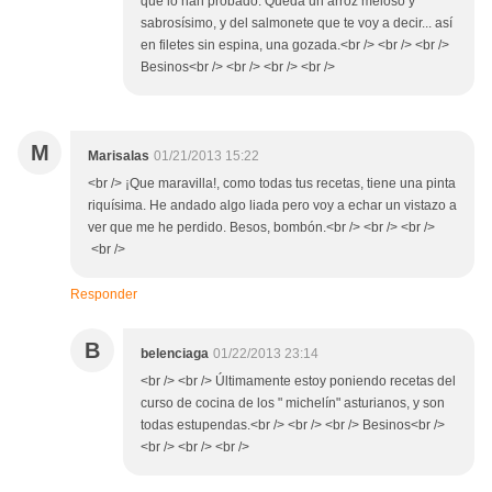
que lo han probado. Queda un arroz meloso y
sabrosísimo, y del salmonete que te voy a decir... así
en filetes sin espina, una gozada.<br /> <br /> <br />
Besinos<br /> <br /> <br /> <br />
M
Marisalas
01/21/2013 15:22
<br /> ¡Que maravilla!, como todas tus recetas, tiene una pinta
riquísima. He andado algo liada pero voy a echar un vistazo a
ver que me he perdido. Besos, bombón.<br /> <br /> <br />
<br />
Responder
B
belenciaga
01/22/2013 23:14
<br /> <br /> Últimamente estoy poniendo recetas del
curso de cocina de los " michelín" asturianos, y son
todas estupendas.<br /> <br /> <br /> Besinos<br />
<br /> <br /> <br />