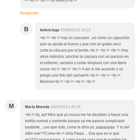
/> <br /> <br /> Un besico<br />
Responder
B
belenciaga
05/08/2013 18:15
<br /> <br /> hay un cascador , es como un capuchón
que se ajusta al huevo y que con un golpe seco
corta la cáscara por el borde.<br /> <br /> <br /> Hay
otros métodos: pinchar la cáscara con un punzon en
el extremo, vaciarla y cortar despues con una tijera
curva.<br /> <br /> <br /> A ver si me acuerdo y os
pongo una foto del cacharrín.<br /> <br /> <br />
Besinos<br /> <br /> <br /> <br />
M
Maria Moreda
04/24/2013 20:16
<br /> Ay, ay!! Mira que yo nunca me he decidido a hacer una
tortilla normal y corriente porque ya me parece complicado
bastante....con que esto, como te diria yo, jajajajajaja. Y lo del
sifón ese??Como<br /> diría Paqui.... Eso que es lo que
es???? jajajajajajaja. Y como haces para que te queden los