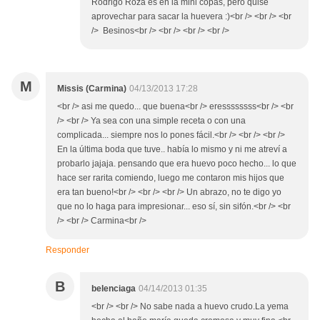
Rodrigo Roza es en la mini copas, pero quise
aprovechar para sacar la huevera :)<br /> <br /> <br
/> Besinos<br /> <br /> <br /> <br />
M
Missis (Carmina)
04/13/2013 17:28
<br /> asi me quedo... que buena<br /> eressssssss<br /> <br
/> <br /> Ya sea con una simple receta o con una
complicada... siempre nos lo pones fácil.<br /> <br /> <br />
En la última boda que tuve.. había lo mismo y ni me atreví a
probarlo jajaja. pensando que era huevo poco hecho... lo que
hace ser rarita comiendo, luego me contaron mis hijos que
era tan bueno!<br /> <br /> <br /> Un abrazo, no te digo yo
que no lo haga para impresionar... eso sí, sin sifón.<br /> <br
/> <br /> Carmina<br />
Responder
B
belenciaga
04/14/2013 01:35
<br /> <br /> No sabe nada a huevo crudo.La yema