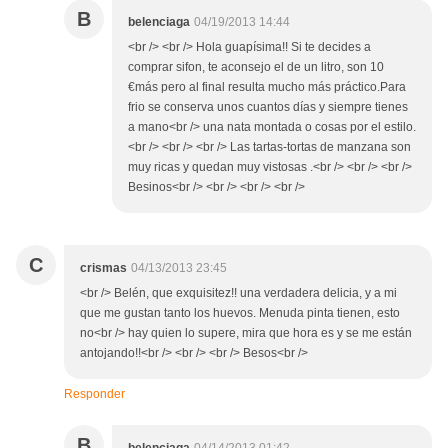
B
belenciaga
04/19/2013 14:44
<br /> <br /> Hola guapísima!! Si te decides a
comprar sifon, te aconsejo el de un litro, son 10
€más pero al final resulta mucho más práctico.Para
frio se conserva unos cuantos días y siempre tienes
a mano<br /> una nata montada o cosas por el estilo.
<br /> <br /> <br /> Las tartas-tortas de manzana son
muy ricas y quedan muy vistosas .<br /> <br /> <br />
Besinos<br /> <br /> <br /> <br />
C
crismas
04/13/2013 23:45
<br /> Belén, que exquisitez!! una verdadera delicia, y a mi
que me gustan tanto los huevos. Menuda pinta tienen, esto
no<br /> hay quien lo supere, mira que hora es y se me están
antojando!!<br /> <br /> <br /> Besos<br />
Responder
B