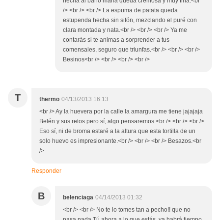
hecha al baño maría queda cremosa y muy fina.<br
/> <br /> <br /> La espuma de patata queda
estupenda hecha sin sifón, mezclando el puré con
clara montada y nata.<br /> <br /> <br /> Ya me
contarás si te animas a sorprender a tus
comensales, seguro que triunfas.<br /> <br /> <br />
Besinos<br /> <br /> <br /> <br />
T
thermo
04/13/2013 16:13
<br /> Ay la huevera por la calle la amargura me tiene jajajaja
Belén y sus retos pero sí, algo pensaremos.<br /> <br /> <br />
Eso sí, ni de broma estaré a la altura que esta tortilla de un
solo huevo es impresionante.<br /> <br /> <br /> Besazos.<br
/>
Responder
B
belenciaga
04/14/2013 01:32
<br /> <br /> No te lo tomes tan a pecho!! que no
pasa nada.Tú ahora a lo que estás. ya habrá tiempo