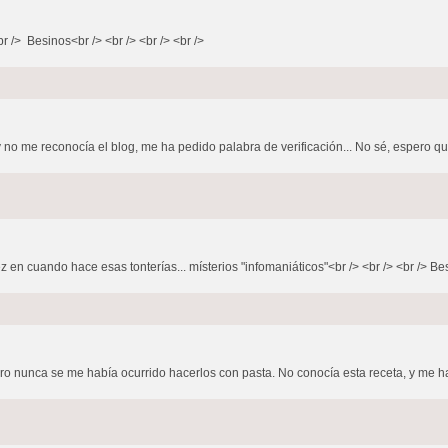
r /> Besinos<br /> <br /> <br /> <br />
 no me reconocía el blog, me ha pedido palabra de verificación... No sé, espero que 
 en cuando hace esas tonterías... místerios "infomaniáticos"<br /> <br /> <br /> Bes
ero nunca se me había ocurrido hacerlos con pasta. No conocía esta receta, y me h