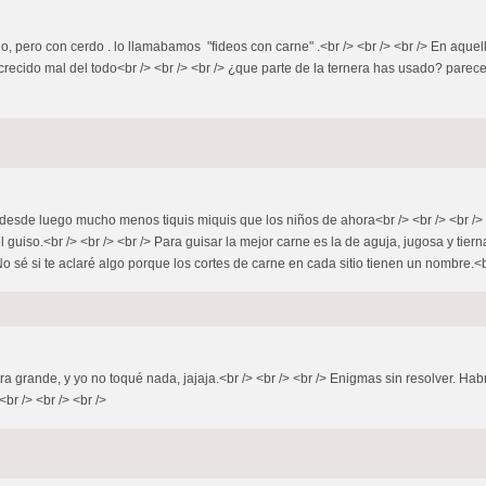
o, pero con cerdo . lo llamabamos "fideos con carne" .<br /> <br /> <br /> En aqu
recido mal del todo<br /> <br /> <br /> ¿que parte de la ternera has usado? parec
 desde luego mucho menos tiquis miquis que los niños de ahora<br /> <br /> <br />
guiso.<br /> <br /> <br /> Para guisar la mejor carne es la de aguja, jugosa y tier
 sé si te aclaré algo porque los cortes de carne en cada sitio tienen un nombre.<br 
letra grande, y yo no toqué nada, jajaja.<br /> <br /> <br /> Enigmas sin resolver. Ha
br /> <br /> <br />