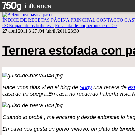
ÍNDICE DE RECETAS
PÁGINA PRINCIPAL
CONTACTO
GAS
<< Empanadillas boloñesa.
Ensalada de boquerones en... >>
27 abril 2011
3
27
/
04
/
abril
/
2011
23:30
Ternera estofada con p
Hace unos días vi en el blog de
Suny
una receta de
es
casa de mi suegra.En casa no recuerdo haberla visto.No
Cuando lo probé , me encantó y desde entonces lo ha
En casa nos gusta un guiso meloso, un plato de tenedo