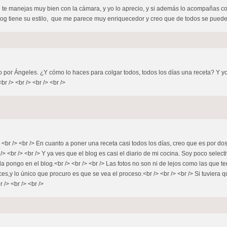
 que te manejas muy bien con la cámara, y yo lo aprecio, y si además lo acompañas 
og tiene su estilo, que me parece muy enriquecedor y creo que de todos se puede ap
uso por Ángeles. ¿Y cómo lo haces para colgar todos, todos los días una receta? Y
r /> <br /> <br /> <br />
<br /> <br /> En cuanto a poner una receta casi todos los días, creo que es por do
 /> <br /> <br /> Y ya ves que el blog es casi el diario de mi cocina. Soy poco selec
 pongo en el blog.<br /> <br /> <br /> Las fotos no son ni de lejos como las que te
,y lo único que procuro es que se vea el proceso.<br /> <br /> <br /> Si tuviera 
 /> <br /> <br />