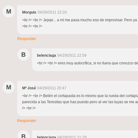
M
Morguix
04/29/2011 22:20
<br /> <br /> Jejeje... a mí me pasa mucho eso de improvisar. Pero ya 
<br /> <br />
Responder
B
belenciaga
04/29/2011 22:59
<br /> <br /> eres muy autocrítica, si no fuera que conozco de
M
Mª José
04/29/2011 20:47
<br /> <br /> Belén el cortapasta es lo mismo que la rueda del corta
parecida a las Teresitas que has puesto pero al ver las tuyas se me an
/> <br />
Responder
B
belenciaga
04/29/2011 21:29