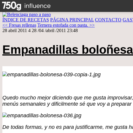
ÍNDICE DE RECETAS
PÁGINA PRINCIPAL
CONTACTO
GAS
<< Fresas rellenas
Ternera estofada con pasta. >>
28 abril 2011
4
28
/
04
/
abril
/
2011
23:48
Empanadillas boloñesa
Quedo mucho mejor diciendo que me gusta improvisar, 
menús semanales y dificilmente sé que voy a preparar 
De todas formas, y no es para justificarme, me gusta h