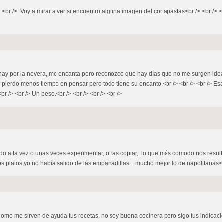
r /> <br /> Voy a mirar a ver si encuentro alguna imagen del cortapastas<br /> <br />
ue hay por la nevera, me encanta pero reconozco que hay días que no me surgen ide
erdo menos tiempo en pensar pero todo tiene su encanto.<br /> <br /> <br /> Esa
br /> <br /> Un beso.<br /> <br /> <br /> <br />
 o todo a la vez o unas veces experimentar, otras copiar, lo que más comodo nos resul
 platos;yo no había salido de las empanadillas... mucho mejor lo de napolitanas<br 
r como me sirven de ayuda tus recetas, no soy buena cocinera pero sigo tus indic