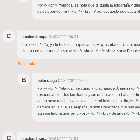
<br /> <br /> Yolanda, se nota que te gusta la fotografía y
es estupendo.<br /> <br /> <br /> Y por supuesto que cada bl
C
cocidodesopa
04/30/2011 08:24
<br /> <br /> Ya, ya lo he leído: napolitanas. Muy acertado. Un apla
tiempo no da para más.<br /> <br /> <br /> <br /> <br /> <br /> Besos.<b
Responder
B
belenciaga
04/30/2011 13:29
<br /> <br /> Yolanda, me sumo a tu aplauso a Ángeles<br /> 
responsabilidades familiares, y sin un horario de trabajo.<br
como pasa muchas veces con la comida del día a día,<br /> la
camara en la olla, se empaña, termina rebozada muchas veces
aún así habría que verlo.<br /> <br /> <br /> Besinos<br /> <br
C
cocidodesopa
04/29/2011 22:59