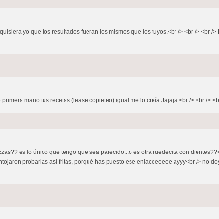
quisiera yo que los resultados fueran los mismos que los tuyos.<br /> <br /> <br /> 
 primera mano tus recetas (lease copieteo) igual me lo creía Jajaja.<br /> <br /> <br
pizzas?? es lo único que tengo que sea parecido...o es otra ruedecita con dientes?
tojaron probarlas asi fritas, porqué has puesto ese enlaceeeeee ayyy<br /> no doy a 