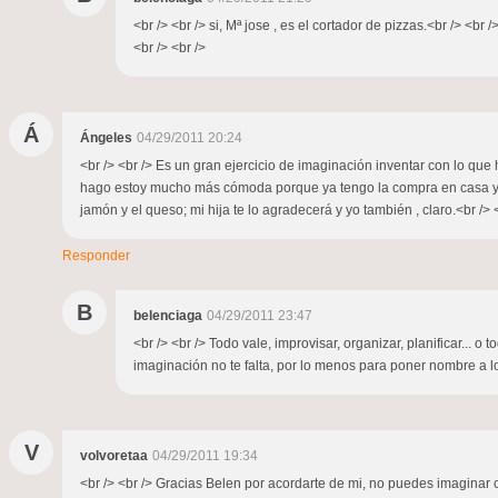
<br /> <br /> si, Mª jose , es el cortador de pizzas.<br /> <b
<br /> <br />
Á
Ángeles
04/29/2011 20:24
<br /> <br /> Es un gran ejercicio de imaginación inventar con lo q
hago estoy mucho más cómoda porque ya tengo la compra en casa y pi
jamón y el queso; mi hija te lo agradecerá y yo también , claro.<br /> <
Responder
B
belenciaga
04/29/2011 23:47
<br /> <br /> Todo vale, improvisar, organizar, planificar...
imaginación no te falta, por lo menos para poner nombre a los
V
volvoretaa
04/29/2011 19:34
<br /> <br /> Gracias Belen por acordarte de mi, no puedes imagina