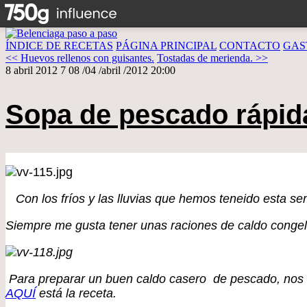
ÍNDICE DE RECETAS
PÁGINA PRINCIPAL
CONTACTO
GAS
<< Huevos rellenos con guisantes.
Tostadas de merienda. >>
8 abril 2012
7
08
/
04
/
abril
/
2012
20:00
Sopa de pescado rápid
Con los fríos y las lluvias que hemos teneido esta se
Siempre me gusta tener unas raciones de caldo congel
Para preparar un buen caldo casero de pescado, nos 
AQUÍ
está la receta.