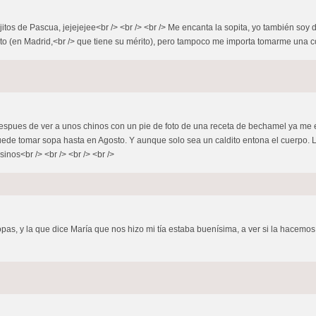
itos de Pascua, jejejejee<br /> <br /> <br /> Me encanta la sopita, yo también soy
to (en Madrid,<br /> que tiene su mérito), pero tampoco me importa tomarme una con
o despues de ver a unos chinos con un pie de foto de una receta de bechamel ya me
puede tomar sopa hasta en Agosto. Y aunque solo sea un caldito entona el cuerpo.
sinos<br /> <br /> <br /> <br />
opas, y la que dice María que nos hizo mi tía estaba buenísima, a ver si la hacemos 