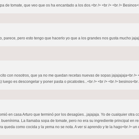
opa de tomate, que veo que os ha encantado a los dos.<br /> <br /> <br /> Besinos<br
frío, parece, pero esto tengo que hacerlo yo que a los grandes nos gusta mucho jajaj
lecito con nosotros, que ya no me quedan recetas nuevas de sopas jajajajaja<br /> <
luego es descongelar y poner pasta o picatostes...<br /> <br /> <br /> besinos<br />
comió en casa Arturo que terminó por los desagües...jajajaja. Yo de cualquier otra
 buenínima. La llamaba sopa de tomate, pero no era su ingrediente principal en rea
a queda como cocida y la yema no se nota. A ver si aprendo y te la hago<br /> un d