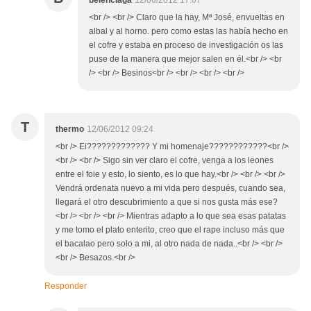
belenciaga
12/06/2012 17:07
<br /> <br /> Claro que la hay, Mª José, envueltas en
albal y al horno. pero como estas las había hecho en
el cofre y estaba en proceso de investigación os las
puse de la manera que mejor salen en él.<br /> <br
/> <br /> Besinos<br /> <br /> <br /> <br />
T
thermo
12/06/2012 09:24
<br /> Ei????????????? Y mi homenaje????????????<br />
<br /> <br /> Sigo sin ver claro el cofre, venga a los leones
entre el foie y esto, lo siento, es lo que hay.<br /> <br /> <br />
Vendrá ordenata nuevo a mi vida pero después, cuando sea,
llegará el otro descubrimiento a que si nos gusta más ese?
<br /> <br /> <br /> Mientras adapto a lo que sea esas patatas
y me tomo el plato enterito, creo que el rape incluso más que
el bacalao pero solo a mi, al otro nada de nada..<br /> <br />
<br /> Besazos.<br />
Responder