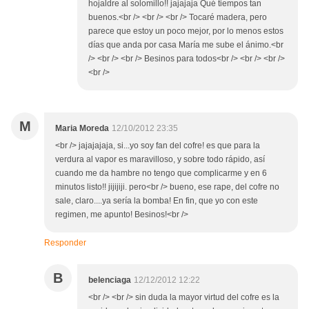
hojaldre al solomillo!! jajajaja Qué tiempos tan
buenos.<br /> <br /> <br /> Tocaré madera, pero
parece que estoy un poco mejor, por lo menos estos
días que anda por casa María me sube el ánimo.<br
/> <br /> <br /> Besinos para todos<br /> <br /> <br />
<br />
M
Maria Moreda
12/10/2012 23:35
<br /> jajajajaja, si...yo soy fan del cofre! es que para la
verdura al vapor es maravilloso, y sobre todo rápido, así
cuando me da hambre no tengo que complicarme y en 6
minutos listo!! jijijiji. pero<br /> bueno, ese rape, del cofre no
sale, claro....ya sería la bomba! En fin, que yo con este
regimen, me apunto! Besinos!<br />
Responder
B
belenciaga
12/12/2012 12:22
<br /> <br /> sin duda la mayor virtud del cofre es la