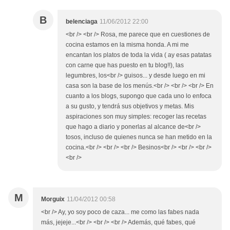
B
belenciaga
11/06/2012 22:00
<br /> <br /> Rosa, me parece que en cuestiones de
cocina estamos en la misma honda. A mi me
encantan los platos de toda la vida ( ay esas patatas
con carne que has puesto en tu blog!!), las
legumbres, los<br /> guisos... y desde luego en mi
casa son la base de los menús.<br /> <br /> <br /> En
cuanto a los blogs, supongo que cada uno lo enfoca
a su gusto, y tendrá sus objetivos y metas. Mis
aspiraciones son muy simples: recoger las recetas
que hago a diario y ponerlas al alcance de<br />
tosos, incluso de quienes nunca se han metido en la
cocina.<br /> <br /> <br /> Besinos<br /> <br /> <br />
<br />
M
Morguix
11/04/2012 00:58
<br /> Ay, yo soy poco de caza... me como las fabes nada
más, jejeje...<br /> <br /> <br /> Además, qué fabes, qué