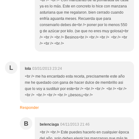
<br /> <br /> Con manzanas de la pomarada de casa
ya es lo más. Este en concreto lo hice con manzana
asturiana que me regalaron. bien cerrado cuando
enfría aguanta meses. Recuerda que para
conservarlo debes de<br /> poner por lo menos 550
g de azúcar por kilo. (se que no eres muy golosa)<br
/> <br /> <br /> Besinos<br /> <br /> <br /> <br /> <br
/> <br /> <br />
L
lola
03/31/2013 23:24
<br /> me ha encantado esta receta, precisamente este año
me he quedado con gana de hacer dulce de membrillo asi
que lo voy a sustituir por este<br /> <br /> <br /> <br /> <br />
<br /> <br /> <br /> <br /> ¡¡besos¡¡<br />
Responder
B
belenciaga
04/11/2013 21:46
<br /> <br /> Este puedes hacerlo en cualquier época
del año, solo debes elegir las manzanas que más te