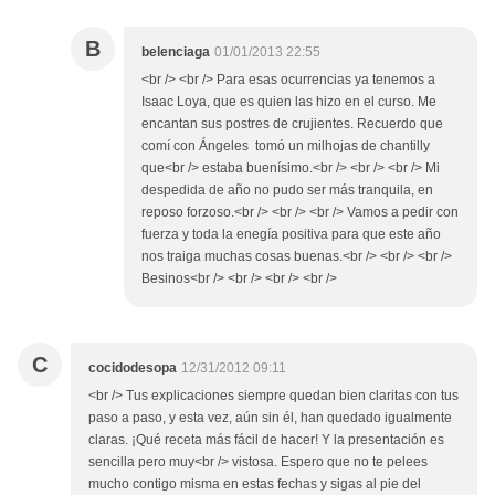
B
belenciaga
01/01/2013 22:55
<br /> <br /> Para esas ocurrencias ya tenemos a
Isaac Loya, que es quien las hizo en el curso. Me
encantan sus postres de crujientes. Recuerdo que
comí con Ángeles tomó un milhojas de chantilly
que<br /> estaba buenísimo.<br /> <br /> <br /> Mi
despedida de año no pudo ser más tranquila, en
reposo forzoso.<br /> <br /> <br /> Vamos a pedir con
fuerza y toda la enegía positiva para que este año
nos traiga muchas cosas buenas.<br /> <br /> <br />
Besinos<br /> <br /> <br /> <br />
C
cocidodesopa
12/31/2012 09:11
<br /> Tus explicaciones siempre quedan bien claritas con tus
paso a paso, y esta vez, aún sin él, han quedado igualmente
claras. ¡Qué receta más fácil de hacer! Y la presentación es
sencilla pero muy<br /> vistosa. Espero que no te pelees
mucho contigo misma en estas fechas y sigas al pie del