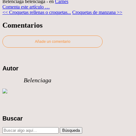
Belenciaga belenciaga
-
en
Carnes
Comenta este artículo
…
<< Croquetas rellenas o croquetas...
Croquetas de manzana >>
Comentarios
Añade un comentario
Autor
Belenciaga
Buscar