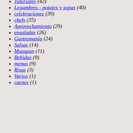
Tutoriales
(42)
Legumbres - potajes y sopas
(40)
celebraciones
(39)
chefs
(35)
Aprovechamiento
(29)
ensaladas
(26)
Gastromanía
(24)
Salsas
(14)
Mazapan
(11)
Bebidas
(9)
menus
(9)
Risas
(3)
Varios
(1)
carnes
(1)