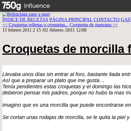
ÍNDICE DE RECETAS
PÁGINA PRINCIPAL
CONTACTO
GAS
<< Croquetas rellenas o croquetas...
Croquetas de manzana >>
15 febrero 2011
2
15
/
02
/
febrero
/
2011
12:08
Croquetas de morcilla 
Llevaba unos días sin entrar al foro, bastante liada e
Así que a preparar un plato que me gusta…
Tenía pendientes estas croquetas y el domingo las hic
debieron pensar mis padres, porque no hubo la mas mín
Imagino que es una morcilla que puede encontrarse en 
Se cortan unas rodajas de morcilla, se le quita la piel y