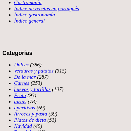
Gastromanía
Índice de recetas en portugués
Índice gastronomía
Índice general
Categorías
Dulces
(386)
Verduras y patatas
(315)
De la mar
(287)
Carnes
(253)
huevos y tortillas
(107)
Fruta
(93)
tartas
(78)
aperitivos
(69)
Arroces y pasta
(59)
Platos de dieta
(51)
Navidad
(49)