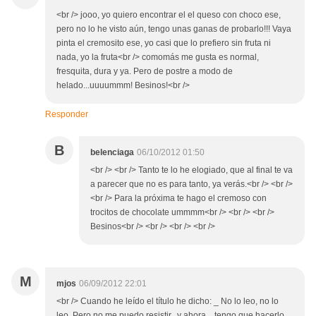
<br /> jooo, yo quiero encontrar el el queso con choco ese,
pero no lo he visto aún, tengo unas ganas de probarlo!!! Vaya
pinta el cremosito ese, yo casi que lo prefiero sin fruta ni
nada, yo la fruta<br /> comomás me gusta es normal,
fresquita, dura y ya. Pero de postre a modo de
helado...uuuummm! Besinos!<br />
Responder
B
belenciaga
06/10/2012 01:50
<br /> <br /> Tanto te lo he elogiado, que al final te va
a parecer que no es para tanto, ya verás.<br /> <br />
<br /> Para la próxima te hago el cremoso con
trocitos de chocolate ummmm<br /> <br /> <br />
Besinos<br /> <br /> <br /> <br />
M
mjos
06/09/2012 22:01
<br /> Cuando he leído el título he dicho: _ No lo leo, no lo
leo. Pero no me puedo resistir...y ahora ...tengo que hacerlo,