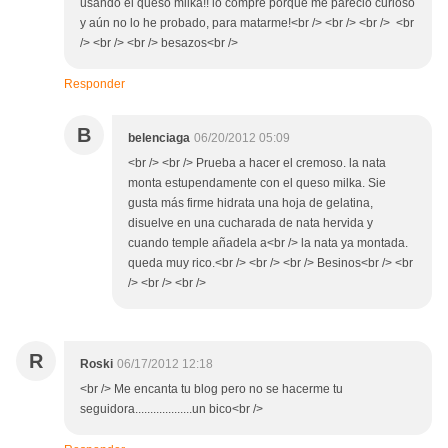
usando el queso milka!! lo compré porque me pareció curioso
y aún no lo he probado, para matarme!<br /> <br /> <br /> <br
/> <br /> <br /> besazos<br />
Responder
B
belenciaga
06/20/2012 05:09
<br /> <br /> Prueba a hacer el cremoso. la nata
monta estupendamente con el queso milka. Sie
gusta más firme hidrata una hoja de gelatina,
disuelve en una cucharada de nata hervida y
cuando temple añadela a<br /> la nata ya montada.
queda muy rico.<br /> <br /> <br /> Besinos<br /> <br
/> <br /> <br />
R
Roski
06/17/2012 12:18
<br /> Me encanta tu blog pero no se hacerme tu
seguidora...................un bico<br />