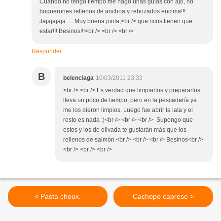
Cuando no tengo tiempo me hago unas gulas con ajo, no
boquerones rellenos de anchoa y rebozados encima!!!
Jajajajaja..... Muy buena pinta,<br /> que ricos tienen que
estar!!! Besinos!!!<br /> <br /> <br />
Responder
B
belenciaga
10/03/2011 23:33
<br /> <br /> Es verdad que limpiarlos y prepararlos
lleva un poco de tiempo, pero en la pescadería ya
me los dieron limpios. Luego fue abrir la lata y el
resto es nada :)<br /> <br /> <br /> Supongo que
estos y los de olivada te gustarán más que los
rellenos de salmón.<br /> <br /> <br /> Besinos<br />
<br /> <br /> <br />
< Pasta choux.
Cachopo caprese >