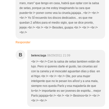
rraro, rraro" que tengo en casa, habrá que optar con la salsa
de setas, porque ya me estoy imaginando la cara que
puede<br /> poner como vea la ciruela,jajajaja...<br /> <br />
<br /> Yo SÍ recuerdo los discos dedicados... es que me
quedan 2 añitos para el medio siglo, que se dice pronto,
jejeje.<br /> <br /> <br /> Besotes, guapa.<br /> <br /> <br />
<br />
Responder
B
belenciaga
06/29/2011 21:09
<br /> <br /> Con la salsa de setas tambien están de
lujo. Pero si quieres darte el gusto, las ciruelas así
con la canela y el moscatel aguantan días y días en
el frigo.<br /> <br /> <br /> Ole, por una mujer
inteligente que no le pesan los años! y a una mala,
siempre nos queda París y esa majadería de que
lo<br /> importante es ser jovenes de espiritu... mejor
París jajajaja<br /> <br /> <br /> Besinos<br /> <br />
<br /> <br />