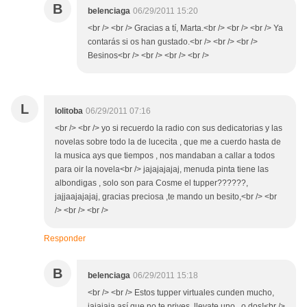
B
belenciaga
06/29/2011 15:20
<br /> <br /> Gracias a tí, Marta.<br /> <br /> <br /> Ya
contarás si os han gustado.<br /> <br /> <br />
Besinos<br /> <br /> <br /> <br />
L
lolitoba
06/29/2011 07:16
<br /> <br /> yo si recuerdo la radio con sus dedicatorias y las
novelas sobre todo la de lucecita , que me a cuerdo hasta de
la musica ays que tiempos , nos mandaban a callar a todos
para oir la novela<br /> jajajajajaj, menuda pinta tiene las
albondigas , solo son para Cosme el tupper??????,
jajjaajajajaj, gracias preciosa ,te mando un besito,<br /> <br
/> <br /> <br />
Responder
B
belenciaga
06/29/2011 15:18
<br /> <br /> Estos tupper virtuales cunden mucho,
jajajaja así que no te prives, llevate uno.. o dos!<br />