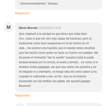
" desmoronamientos". Gracias.
Responder
M
Maria Moreda
10/02/2016 13:45
Que original!! y la verdad es que tiene que estar bien
rico...esas si que me veo más capaz de hacerlas, pero la
tradicional como bien sospechas no la he hecho en mi
vida....me parece una hazaña, que lo sepáis todas vosotras
que las hacéis como quien se hace un huevo con patatas. Me
da pavor el momento "dar la vuelta" visualizo toda la pasta
desparramada por la cocina, el suelo y demás....es como si lo
hubiera vivido,jajajajaja. asi que esa visión me paraliza y no
he llegado ni a intentarlo, no tengo idea de como saber si ha
cuajado lo suficiente y eso, en fin...esa es mi historia
paranoide con las tortillas de patata, ahi queda! jajajaja.
Besinos!!
Responder