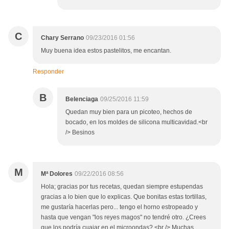
C
Chary Serrano
09/23/2016 01:56
Muy buena idea estos pastelitos, me encantan.
Responder
B
Belenciaga
09/25/2016 11:59
Quedan muy bien para un picoteo, hechos de
bocado, en los moldes de silicona multicavidad.<br
/> Besinos
M
Mª Dolores
09/22/2016 08:56
Hola; gracias por tus recetas, quedan siempre estupendas
gracias a lo bien que lo explicas. Que bonitas estas tortillas,
me gustaría hacerlas pero... tengo el horno estropeado y
hasta que vengan "los reyes magos" no tendré otro. ¿Crees
que los podría cuajar en el microondas?.<br /> Muchas