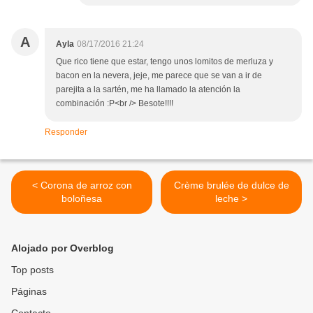
A
Ayla
08/17/2016 21:24
Que rico tiene que estar, tengo unos lomitos de merluza y
bacon en la nevera, jeje, me parece que se van a ir de
parejita a la sartén, me ha llamado la atención la
combinación :P<br /> Besote!!!!
Responder
< Corona de arroz con
Crème brulée de dulce de
boloñesa
leche >
Alojado por Overblog
Top posts
Páginas